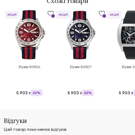
Схожі товари
АКЦІЯ
АКЦІЯ
АКЦІЯ
Elysee 80506
Elysee 80507
Elysee 2
5 903
5 903
5 903
22%
22%
₴
₴
₴
Відгуки
Цей товар поки немає відгуків