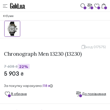
Elysee
(код 017575)
Chronograph Men 13230 (13230)
7 608
22%
₴
5 903
₴
За покупку нарахуємо:
118
₴
В обране
До порівняння