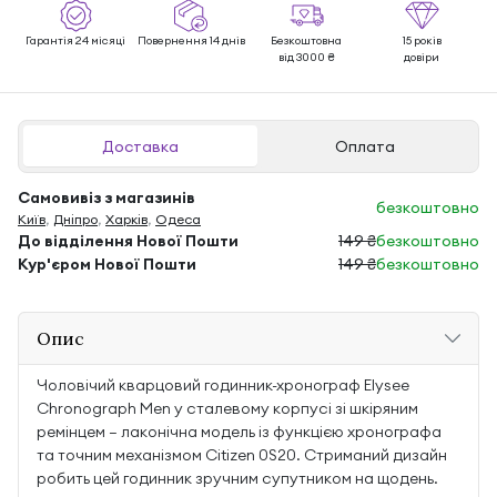
Гарантія 24 місяці
Повернення 14 днів
Безкоштовна
15 років
від 3000 ₴
довіри
Доставка
Оплата
Самовивіз з магазинів
безкоштовно
Київ
,
Дніпро
,
Харків
,
Одеса
До відділення Нової Пошти
149 ₴
безкоштовно
Кур'єром Нової Пошти
149 ₴
безкоштовно
Опис
Чоловічий кварцовий годинник-хронограф Elysee
Chronograph Men у сталевому корпусі зі шкіряним
ремінцем — лаконічна модель із функцією хронографа
та точним механізмом Citizen 0S20. Стриманий дизайн
робить цей годинник зручним супутником на щодень.