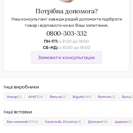
Потрібна допомога?
Наш консультант завжди радий допомогти підібрати
товар і відповісти на всі Ваші запитання.
0800-303-332
ПН-ПТ:
з 9:00 до 18:00
СБ-НД:
з 10:00 до 18:00
Замовити консультацію
Інші виробники
Aesop
(2)
AMST
(4)
Benyar
(2)
Bigotti
(541)
Borman
(2)
Bunz
(
Інші вставки
Без каменів
(3700)
Swarovski Zirconia
(4)
Діамант
(18)
Циркон
(2)