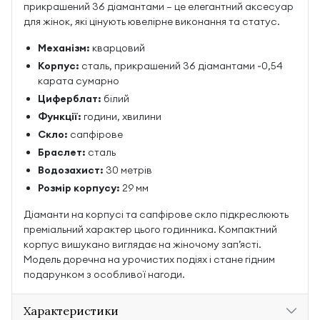
прикрашений 36 діамантами — це елегантний аксесуар
для жінок, які цінують ювелірне виконання та статус.
Механізм:
кварцовий
Корпус:
сталь, прикрашений 36 діамантами ~0,54
карата сумарно
Циферблат:
білий
Функції:
години, хвилини
Скло:
сапфірове
Браслет:
сталь
Водозахист:
30 метрів
Розмір корпусу:
29 мм
Діаманти на корпусі та сапфірове скло підкреслюють
преміальний характер цього годинника. Компактний
корпус вишукано виглядає на жіночому зап’ясті.
Модель доречна на урочистих подіях і стане гідним
подарунком з особливої нагоди.
Характеристики