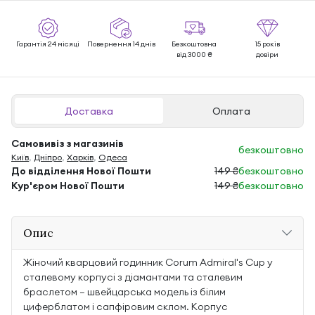
Гарантія 24 місяці
Повернення 14 днів
Безкоштовна
15 років
від 3000 ₴
довіри
Доставка
Оплата
Самовивіз з магазинів
безкоштовно
Київ
,
Дніпро
,
Харків
,
Одеса
До відділення Нової Пошти
149 ₴
безкоштовно
Кур'єром Нової Пошти
149 ₴
безкоштовно
Опис
Жіночий кварцовий годинник Corum Admiral's Cup у
сталевому корпусі з діамантами та сталевим
браслетом — швейцарська модель із білим
циферблатом і сапфіровим склом. Корпус