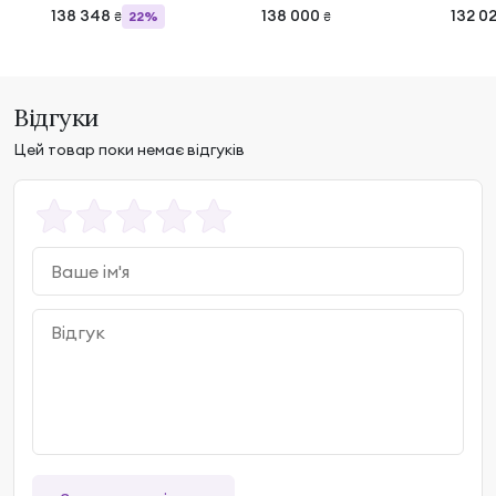
8.18.05
138 348
138 000
132 0
22%
₴
₴
Відгуки
Цей товар поки немає відгуків