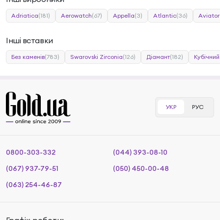
Adriatica
(181)
Aerowatch
(67)
Appella
(3)
Atlantic
(36)
Aviator
Інші вставки
Без каменів
(783)
Swarovski Zirconia
(126)
Діамант
(182)
Кубічний
УКР
РУС
0800-303-332
(044) 393-08-10
(067) 937-79-51
(050) 450-00-48
(063) 254-46-87