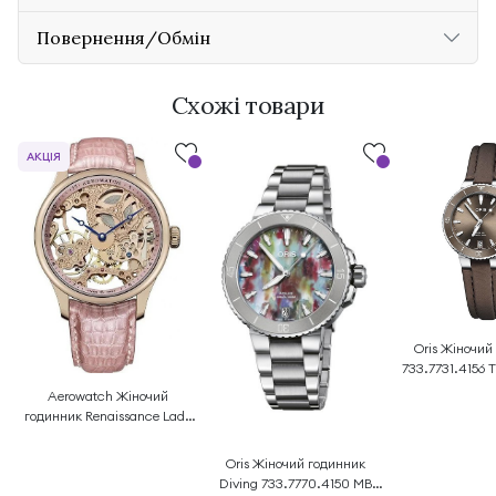
Повернення/Обмін
Схожі товари
АКЦІЯ
Oris Жіночий
733.7731.4156 
Aerowatch Жіночий
годинник Renaissance Lady
Skeleton 57981RO14
Oris Жіночий годинник
Diving 733.7770.4150 MB