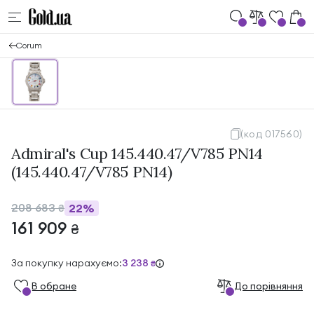
Corum
(код 017560)
Admiral's Cup 145.440.47/V785 PN14
(145.440.47/V785 PN14)
208 683
22%
₴
161 909
₴
За покупку нарахуємо:
3 238
₴
В обране
До порівняння