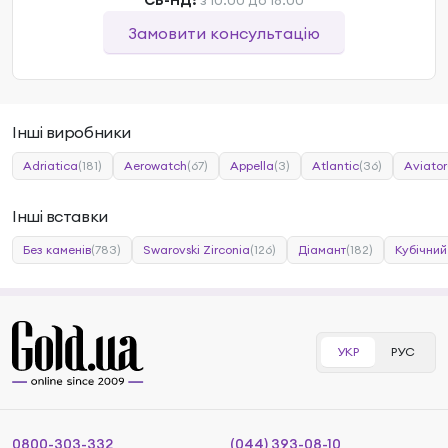
СБ-НД:
з 10:00 до 18:00
Замовити консультацію
Інші виробники
Adriatica
(181)
Aerowatch
(67)
Appella
(3)
Atlantic
(36)
Aviator
Інші вставки
Без каменів
(783)
Swarovski Zirconia
(126)
Діамант
(182)
Кубічний
УКР
РУС
0800-303-332
(044) 393-08-10