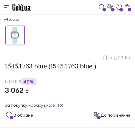
Seculus
(код 021111)
1545.1.763 blue (1545.1.763 blue )
5 075
40%
₴
3 062
₴
За покупку нарахуємо:
61
₴
В обране
До порівняння