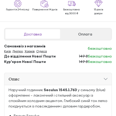
Гарантія 24 місяці
Повернення 14 днів
Безкоштовна
15 років
від 3000 ₴
довіри
Доставка
Оплата
Самовивіз з магазинів
безкоштовно
Київ
,
Дніпро
,
Харків
,
Одеса
До відділення Нової Пошти
149 ₴
безкоштовно
Кур'єром Нової Пошти
149 ₴
безкоштовно
Опис
Наручний годинник
Seculus 1545.1.763
у синьому (blue)
оформленні — лаконічний і стильний аксесуар із
спокійним холодним акцентом. Глибокий синій тон легко
поєднується із повсякденним і діловим гардеробом.
Бренд: Seculus