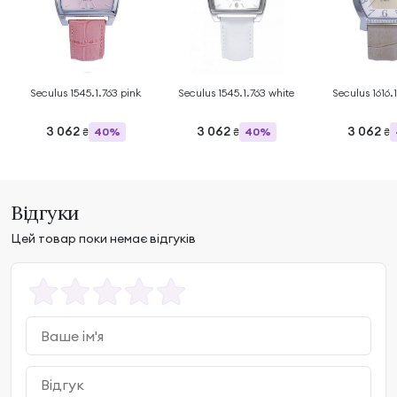
Seculus 1545.1.763 pink
Seculus 1545.1.763 white
Seculus 1616.1
3 062
3 062
3 062
40%
40%
₴
₴
₴
Відгуки
Цей товар поки немає відгуків