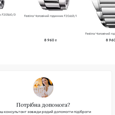
ик F20560/3
Festina Чоловічий годинник F20663/1
Festina Чоловічий г
8 960
8 96
₴
Потрібна допомога?
ш консультант завжди радий допомогти підібрати