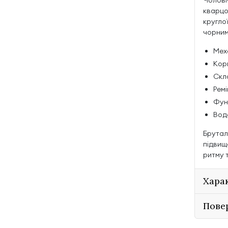
Чолові
кварцо
кругло
чорним
Мех
Корп
Скл
Ремі
Функ
Водо
Брутал
підвищ
ритму 
Хара
Пове