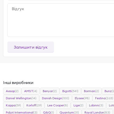
Залишити відгук
Інші виробники
Aesop
(2)
AMST
(4)
Benyar
(2)
Bigotti
(541)
Borman
(2)
Bunz
(
Daniel Wellington
(14)
Danish Design
(100)
Elysee
(98)
Festina
(263)
Kappa
(59)
Korloff
(29)
Lee Cooper
(8)
Lige
(2)
Lobinni
(3)
Lot
Poljot International
(3)
Q&Q
(1)
Quantum
(31)
Royal London
(83)