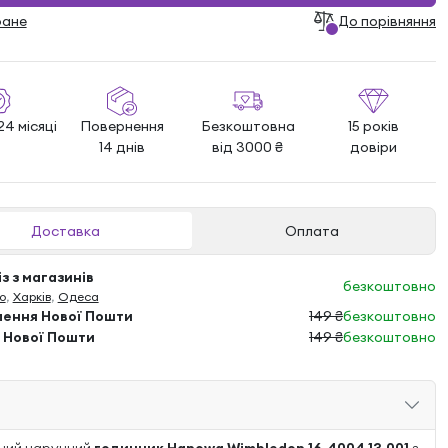
ране
До порівняння
24 місяці
Повернення
Безкоштовна
15 років
14 днів
від 3000 ₴
довіри
Доставка
Оплата
з з магазинів
безкоштовно
о
,
Харків
,
Одеса
лення Нової Пошти
149 ₴
безкоштовно
 Нової Пошти
149 ₴
безкоштовно