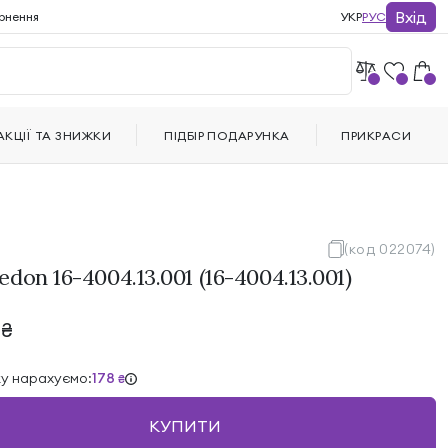
Вхід
рнення
УКР
РУС
АКЦІЇ ТА ЗНИЖКИ
ПІДБІР ПОДАРУНКА
ПРИКРАСИ
(код 022074)
don 16-4004.13.001 (16-4004.13.001)
2
₴
ку нарахуємо:
178
₴
КУПИТИ