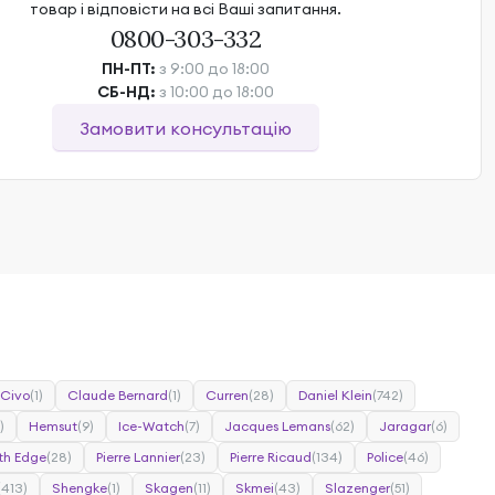
товар і відповісти на всі Ваші запитання.
0800-303-332
ПН-ПТ:
з 9:00 до 18:00
СБ-НД:
з 10:00 до 18:00
Замовити консультацію
Civo
(1)
Claude Bernard
(1)
Curren
(28)
Daniel Klein
(742)
)
Hemsut
(9)
Ice-Watch
(7)
Jacques Lemans
(62)
Jaragar
(6)
th Edge
(28)
Pierre Lannier
(23)
Pierre Ricaud
(134)
Police
(46)
(413)
Shengke
(1)
Skagen
(11)
Skmei
(43)
Slazenger
(51)