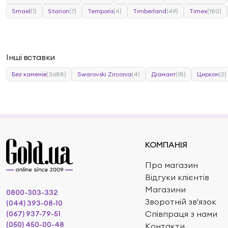
Smael
(1)
Starion
(7)
Temporis
(4)
Timberland
(49)
Timex
(180)
Інші вставки
Без каменів
(3688)
Swarovski Zirconia
(4)
Діамант
(18)
Циркон
(2)
КОМПАНІЯ
Про магазин
Відгуки клієнтів
Магазини
0800-303-332
Зворотній зв'язок
(044) 393-08-10
Співпраця з нами
(067) 937-79-51
(050) 450-00-48
Контакти