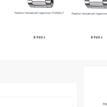
Festina Чоловічий годинник F20560/1
Festina Чоловічий годинн
8 960
8 960
₴
₴
На