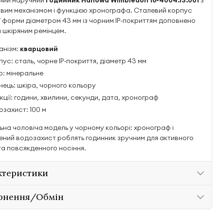
чий наручний
годинник Hanowa Wimbledon 16-4004.13.001
з
вим механізмом і функцією хронографа. Сталевий корпус
ї форми діаметром 43 мм із чорним IP-покриттям доповнено
 шкіряним ремінцем.
анізм:
кварцовий
ус: сталь, чорне IP-покриття, діаметр 43 мм
о: мінеральне
нець: шкіра, чорного кольору
ції: години, хвилини, секунди, дата, хронограф
захист: 100 м
ьна чоловіча модель у чорному кольорі: хронограф і
ений водозахист роблять годинник зручним для активного
та повсякденного носіння.
ктеристики
рнення/Обмін