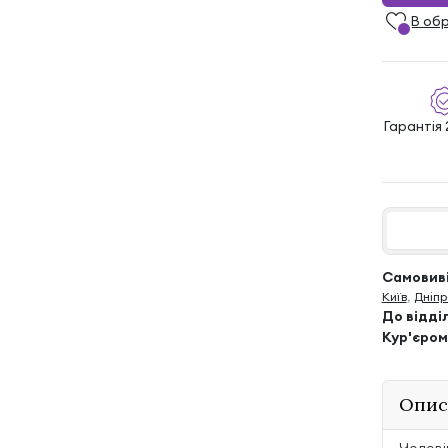
В об
Гарантія 
Самовиві
Київ
,
Дніпр
До відді
Кур'єром
Опис