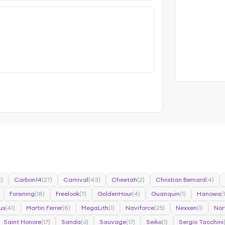
2)
Carbon14
(27)
Carnival
(43)
Cheetah
(2)
Christian Bernard
(4)
Forsining
(18)
Freelook
(7)
GoldenHour
(4)
Guanquin
(1)
Hanowa
(1
us
(41)
Martin Ferrer
(8)
MegaLith
(1)
Naviforce
(25)
Nexxen
(1)
Nor
Saint Honore
(17)
Sanda
(6)
Sauvage
(17)
Seiko
(1)
Sergio Tacchini