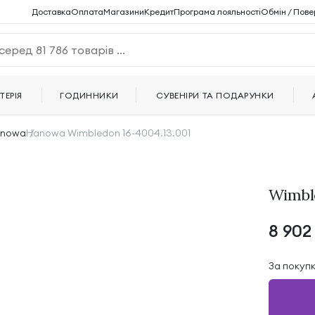
Доставка
Оплата
Магазини
Кредит
Програма лояльності
Обмін / Пове
ТЕРІЯ
ГОДИННИКИ
СУВЕНІРИ ТА ПОДАРУНКИ
nowa
Hanowa Wimbledon 16-4004.13.001
Wimble
8 90
За покуп