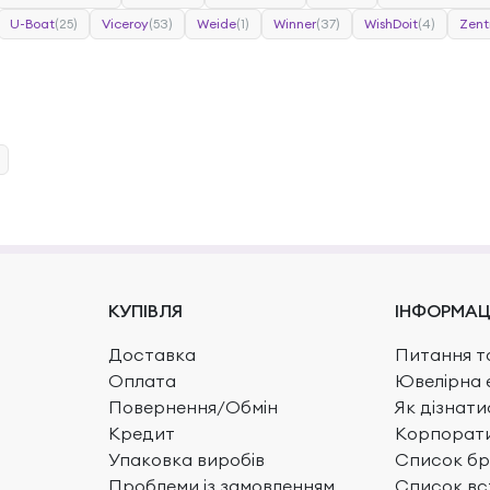
U-Boat
(25)
Viceroy
(53)
Weide
(1)
Winner
(37)
WishDoit
(4)
Zent
КУПІВЛЯ
ІНФОРМАЦ
Доставка
Питання та
Оплата
Ювелірна 
Повернення/Обмін
Як дізнати
Кредит
Корпорати
Упаковка виробів
Список бр
Проблеми із замовленням
Список вс