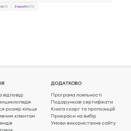
ra
(4)
Zeppelin
(76)
ІЯ
ДОДАТКОВО
 відповіді
Програма лояльності
енциклопедія
Подарункові сертифікати
ся розмір кільця
Книга скарг та пропозицій
вним кліентам
Прикраси на вибір
ендів
Умови використання сайту
тавок