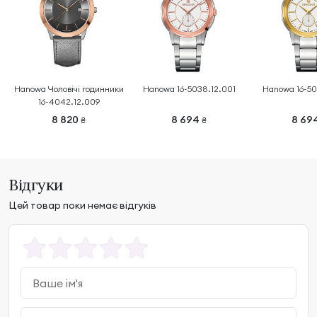
Hanowa Чоловічі годинники
Hanowa 16-5038.12.001
Hanowa 16-50
16-4042.12.009
8 820
8 694
8 69
₴
₴
Відгуки
Цей товар поки немає відгуків