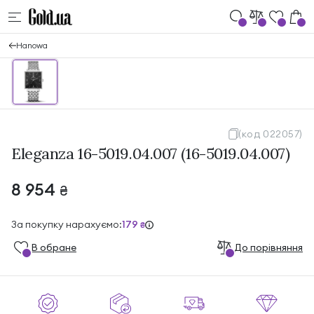
Hanowa
(код 022057)
Eleganza 16-5019.04.007 (16-5019.04.007)
8 954
₴
За покупку нарахуємо:
179
₴
В обране
До порівняння