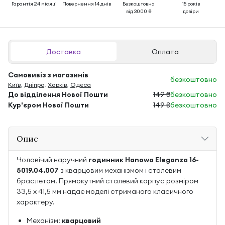
Гарантія 24 місяці
Повернення 14 днів
Безкоштовна
15 років
від 3000 ₴
довіри
Доставка
Оплата
Самовивіз з магазинів
безкоштовно
Київ
,
Дніпро
,
Харків
,
Одеса
До відділення Нової Пошти
149 ₴
безкоштовно
Кур'єром Нової Пошти
149 ₴
безкоштовно
Опис
Чоловічий наручний
годинник Hanowa Eleganza 16-
5019.04.007
з кварцовим механізмом і сталевим
браслетом. Прямокутний сталевий корпус розміром
33,5 x 41,5 мм надає моделі стриманого класичного
характеру.
Механізм:
кварцовий