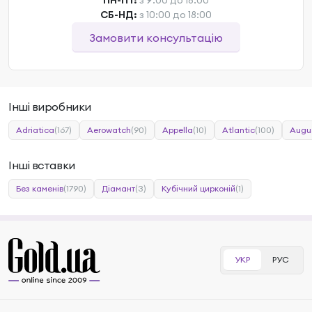
ПН-ПТ:
з 9:00 до 18:00
СБ-НД:
з 10:00 до 18:00
Замовити консультацію
Інші виробники
Adriatica
(167)
Aerowatch
(90)
Appella
(10)
Atlantic
(100)
Augu
Інші вставки
Без каменів
(1790)
Діамант
(3)
Кубічний цирконій
(1)
УКР
РУС