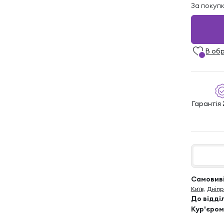
За покуп
В об
Гарантія 
Самовиві
Київ
,
Дніпр
До відді
Кур'єром