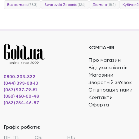
Без каменів
(783)
Swarovski Zirconia
(126)
Діамант
(182)
Кубічний
КОМПАНІЯ
Про магазин
Відгуки клієнтів
Магазини
0800-303-332
Зворотній зв'язок
(044) 393-08-10
Співпраця з нами
(067) 937-79-51
(050) 450-00-48
Контакти
(063) 254-46-87
Оферта
Графік роботи:
ПН-ПТ:
СБ:
НД: