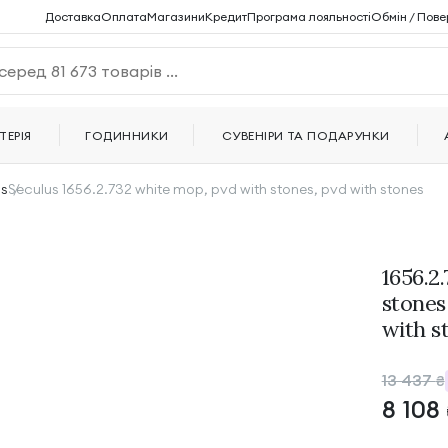
Доставка
Оплата
Магазини
Кредит
Програма лояльності
Обмін / Пове
ТЕРІЯ
ГОДИННИКИ
СУВЕНІРИ ТА ПОДАРУНКИ
us
Seculus 1656.2.732 white mop, pvd with stones, pvd with stones
1656.2
stones
with s
13 437
₴
8 108