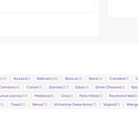
(42)
Azzaro
(1)
Balmain
(68)
Bulova
(3)
Bunz
(4)
Candere
(1)
C
Cornavin
(4)
Corum
(1)
Davosa
(27)
Edox
(4)
Emile Chouriet
(1)
Epo
rice Lacroix
(13)
Medana
(8)
Oris
(2)
Paris Hilton
(1)
Raymond Weil
(1
22)
Tissot
(2)
Venus
(11)
Victorinox Swiss Army
(7)
Vogard
(1)
Wenge