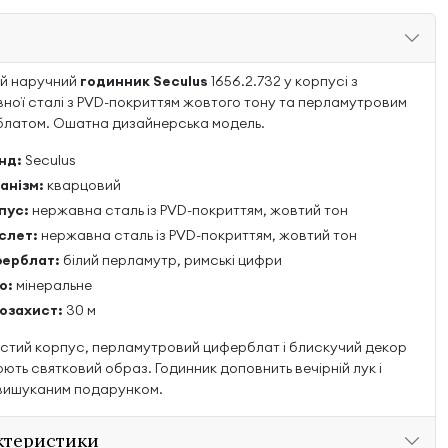
й наручний
годинник Seculus
1656.2.732 у корпусі з
ної сталі з PVD-покриттям жовтого тону та перламутровим
латом. Ошатна дизайнерська модель.
нд:
Seculus
анізм:
кварцовий
пус:
нержавна сталь із PVD-покриттям, жовтий тон
слет:
нержавна сталь із PVD-покриттям, жовтий тон
ерблат:
білий перламутр, римські цифри
о:
мінеральне
озахист:
30 м
стий корпус, перламутровий циферблат і блискучий декор
ють святковий образ. Годинник доповнить вечірній лук і
вишуканим подарунком.
ктеристики