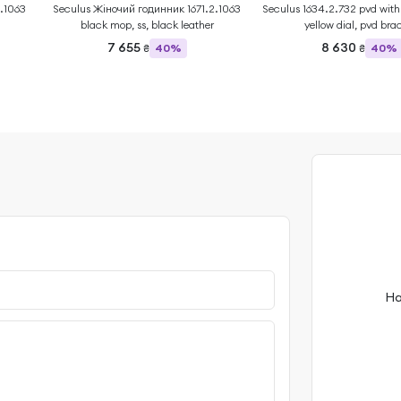
.1063
Seculus Жіночий годинник 1671.2.1063
Seculus 1634.2.732 pvd with 
black mop, ss, black leather
yellow dial, pvd brac
7 655
8 630
40%
40%
₴
₴
На