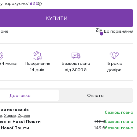
ку нарахуємо:
162
₴
КУПИТИ
ране
До порівняння
24 місяці
Повернення
Безкоштовна
15 років
14 днів
від 3000 ₴
довіри
Доставка
Оплата
з з магазинів
безкоштовно
о
,
Харків
,
Одеса
лення Нової Пошти
149 ₴
безкоштовно
 Нової Пошти
149 ₴
безкоштовно