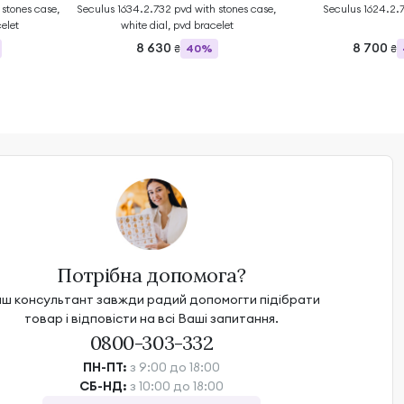
stones case,
Seculus 1634.2.732 pvd with stones case,
Seculus 1624.2.
elet
white dial, pvd bracelet
8 630
8 700
40%
₴
₴
Потрібна допомога?
ш консультант завжди радий допомогти підібрати
товар і відповісти на всі Ваші запитання.
0800-303-332
ПН-ПТ:
з 9:00 до 18:00
СБ-НД:
з 10:00 до 18:00