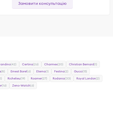
Замовити консультацію
andino
(42)
Certina
(26)
Charmex
(20)
Christian Bernard
(1)
s
(8)
Ernest Borel
(6)
Eterna
(1)
Festina
(2)
Gucci
(15)
2)
Richelieu
(19)
Roamer
(27)
Rodania
(33)
Royal London
(2)
r
(16)
Zeno-Watch
(6)