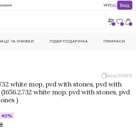
Вхід
рнення
УКР
РУС
АКЦІЇ ТА ЗНИЖКИ
ПІДБІР ПОДАРУНКА
ПРИКРАСИ
(код 021189)
.732 white mop, pvd with stones, pvd with
 (1656.2.732 white mop, pvd with stones, pvd
tones )
40%
₴