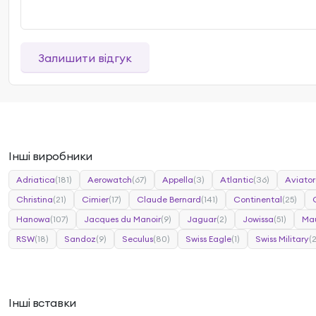
Залишити відгук
Інші виробники
Adriatica
(181)
Aerowatch
(67)
Appella
(3)
Atlantic
(36)
Aviator
Christina
(21)
Cimier
(17)
Claude Bernard
(141)
Continental
(25)
Hanowa
(107)
Jacques du Manoir
(9)
Jaguar
(2)
Jowissa
(51)
Mau
RSW
(18)
Sandoz
(9)
Seculus
(80)
Swiss Eagle
(1)
Swiss Military
(
Інші вставки