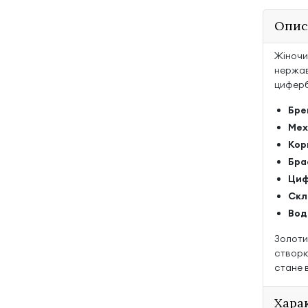
Опис
Жіночи
нержав
циферб
Бре
Мех
Кор
Бра
Циф
Скл
Вод
Золоти
створю
стане 
Хара