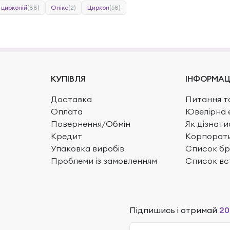
 цирконій
(88)
Онікс
(2)
Циркон
(58)
КУПІВЛЯ
ІНФОРМАЦ
Доставка
Питання та
Оплата
Ювелірна 
Повернення/Обмін
Як дізнати
Кредит
Корпорати
Упаковка виробів
Список бр
Проблеми із замовленням
Список вс
Підпишись і отримай
20