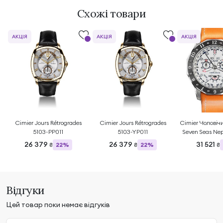
Схожі товари
АКЦІЯ
АКЦІЯ
АКЦІЯ
Cimier Jours Rétrogrades
Cimier Jours Rétrogrades
Cimier Чоловіч
5103-PP011
5103-YP011
Seven Seas Ne
SS01
26 379
26 379
31 521
22%
22%
₴
₴
₴
Відгуки
Цей товар поки немає відгуків