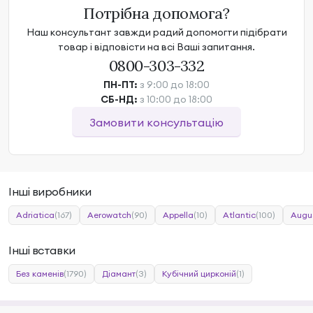
Потрібна допомога?
Наш консультант завжди радий допомогти підібрати
товар і відповісти на всі Ваші запитання.
0800-303-332
ПН-ПТ:
з 9:00 до 18:00
СБ-НД:
з 10:00 до 18:00
Замовити консультацію
Інші виробники
Adriatica
(167)
Aerowatch
(90)
Appella
(10)
Atlantic
(100)
Augu
Інші вставки
Без каменів
(1790)
Діамант
(3)
Кубічний цирконій
(1)