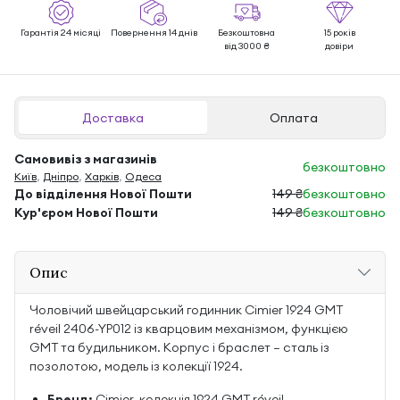
Гарантія 24 місяці
Повернення 14 днів
Безкоштовна
15 років
від 3000 ₴
довіри
Доставка
Оплата
Самовивіз з магазинів
безкоштовно
Київ
,
Дніпро
,
Харків
,
Одеса
До відділення Нової Пошти
149 ₴
безкоштовно
Кур'єром Нової Пошти
149 ₴
безкоштовно
Опис
Чоловічий швейцарський годинник Cimier 1924 GMT
réveil 2406-YP012 із кварцовим механізмом, функцією
GMT та будильником. Корпус і браслет — сталь із
позолотою, модель із колекції 1924.
Бренд:
Cimier, колекція 1924 GMT réveil