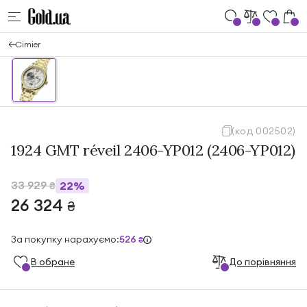
Cimier
(код 002502)
1924 GMT réveil 2406-YP012 (2406-YP012)
33 929
22%
₴
26 324
₴
За покупку нарахуємо:
526
₴
В обране
До порівняння