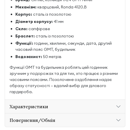
Механізм:
кварцовий, Ronda 4120.B
Корпус:
сталь із позолотою
Діаметр корпусу:
41 мм
Скло:
сапфірове
Браслет:
сталь із позолотою
Функції:
години, хвилини, секунди, дата, другий
часовий пояс GMT, будильник
Водозахист:
50 метрів
Функції GMT та будильника роблять цей годинник
зручним у подорожах та для тих, хто працює з різними
часовими поясами. Позолочене оздоблення надає
образу статусності — вдалий вибір для ділового
гардероба.
Характеристики
Повернення/Обмін