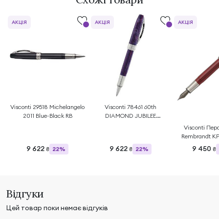
АКЦІЯ
АКЦІЯ
АКЦІЯ
Visconti 29518 Michelangelo
Visconti 78461 60th
2011 Blue-Black RB
DIAMOND JUBILEE
COL.PURPLE ROLLER
Visconti Пер
Rembrandt KP
9 622
9 622
9 450
22%
22%
₴
₴
₴
Відгуки
Цей товар поки немає відгуків