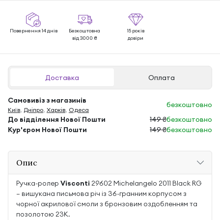
Повернення 14 днів
Безкоштовна
15 років
від 3000 ₴
довіри
Доставка
Оплата
Самовивіз з магазинів
безкоштовно
Київ
,
Дніпро
,
Харків
,
Одеса
До відділення Нової Пошти
149 ₴
безкоштовно
Кур'єром Нової Пошти
149 ₴
безкоштовно
Опис
Ручка-ролер
Visconti
29602 Michelangelo 2011 Black RG
— вишукана письмова річ із 36-гранним корпусом з
чорної акрилової смоли з бронзовим оздобленням та
позолотою 23K.