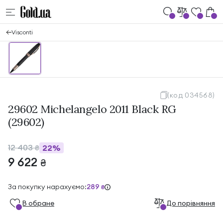
Visconti
(код 034568)
29602 Michelangelo 2011 Black RG
(29602)
12 403
22%
₴
9 622
₴
За покупку нарахуємо:
289
₴
В обране
До порівняння