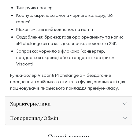
Тип: ручка-ролер
Корпус: акрилова смола чорного кольору, 36
граней
Механізм: знімний ковпачок на магніті
Оздоблення: бронза; гравюра орнаменту та напис
«Michelangelo» на кільці ковпачка; позолота 23K
Заправка: чорнило з флакона (конвертер,
продається окремо) або стандартні картриджі
Visconti
Ручка-ролер Visconti Michelangelo — бездоганне
поєднання італійського стилю та функціональності для
поціновувачів письмового приладдя преміум-класу.
Характеристики
Повернення/Обмін
Схожі товари