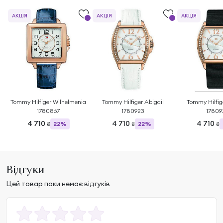
АКЦІЯ
АКЦІЯ
АКЦІЯ
Tommy Hilfiger Wilhelmenia
Tommy Hilfiger Abigail
Tommy Hilfig
1780867
1780923
17809
4 710
4 710
4 710
22%
22%
₴
₴
₴
Відгуки
Цей товар поки немає відгуків