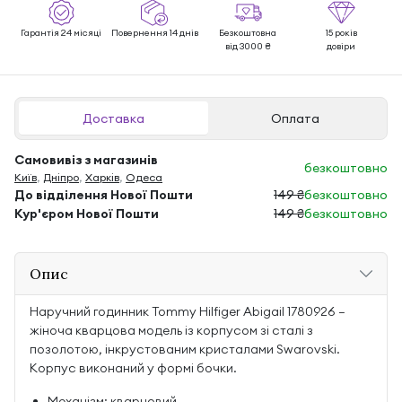
Гарантія 24 місяці
Повернення 14 днів
Безкоштовна
15 років
від 3000 ₴
довіри
Доставка
Оплата
Самовивіз з магазинів
безкоштовно
Київ
,
Дніпро
,
Харків
,
Одеса
До відділення Нової Пошти
149 ₴
безкоштовно
Кур'єром Нової Пошти
149 ₴
безкоштовно
Опис
Наручний годинник Tommy Hilfiger Abigail 1780926 —
жіноча кварцова модель із корпусом зі сталі з
позолотою, інкрустованим кристалами Swarovski.
Корпус виконаний у формі бочки.
Механізм: кварцовий