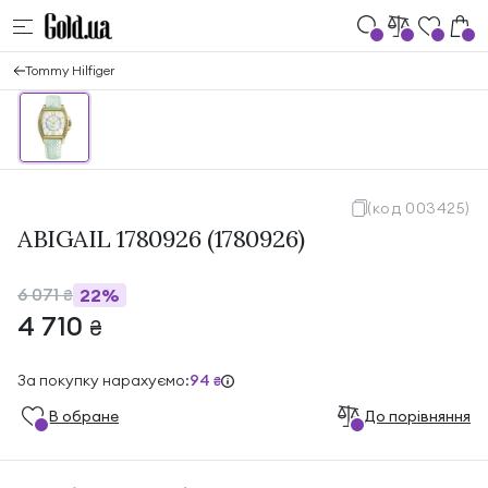
Tommy Hilfiger
(код 003425)
ABIGAIL 1780926 (1780926)
6 071
22%
₴
4 710
₴
За покупку нарахуємо:
94
₴
В обране
До порівняння