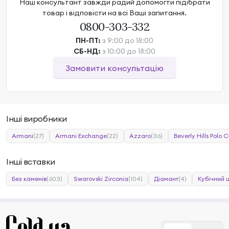
Наш консультант завжди радий допомогти підібрати
товар і відповісти на всі Ваші запитання.
0800-303-332
ПН-ПТ:
з 9:00 до 18:00
СБ-НД:
з 10:00 до 18:00
Замовити консультацію
Інші виробники
Armani
(27)
Armani Exchange
(22)
Azzaro
(36)
Beverly Hills Polo C
Інші вставки
Без каменів
(603)
Swarovski Zirconia
(104)
Діамант
(4)
Кубічний 