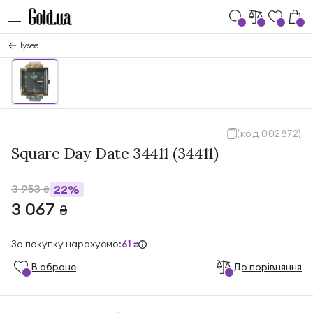
Elysee
(код 002872)
Square Day Date 34411 (34411)
3 953
22%
₴
3 067
₴
За покупку нарахуємо:
61
₴
В обране
До порівняння