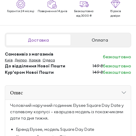
Гарантія 24 місяці
Повернення 14 днів
Безкоштовна
15 років
від 3000 ₴
довіри
Доставка
Оплата
Самовивіз з магазинів
безкоштовно
Київ
,
Дніпро
,
Харків
,
Одеса
До відділення Нової Пошти
149 ₴
безкоштовно
Кур'єром Нової Пошти
149 ₴
безкоштовно
Опис
Чоловічий наручний годинник Elysee Square Day Date у
сталевому корпусі — кварцова модель із покажчиками
дати та дня тижня.
Бренд Elysee, модель Square Day Date