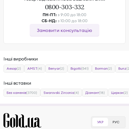
0800-303-332
ПН-ПТ:
з 9:00 до 18:00
СБ-НД:
з 10:00 до 18:00
Замовити консультацію
Інші виробники
Aesop
(2)
AMST
(4)
Benyar
(2)
Bigotti
(541)
Borman
(2)
Bunz
(
Інші вставки
Без каменів
(3700)
Swarovski Zirconia
(4)
Діамант
(18)
Циркон
(2)
УКР
РУС