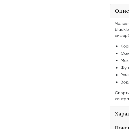
Опис
Чолові
black b
циферб
Корп
Скл
Мех
Функ
Ремі
Вод
Спорти
контра
Хара
Пове