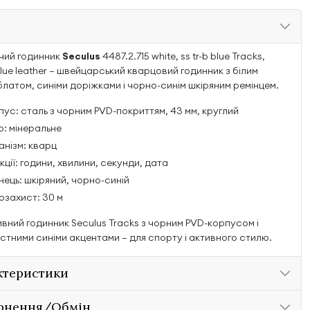
чий годинник
Seculus
4487.2.715 white, ss tr-b blue Tracks,
lue leather — швейцарський кварцовий годинник з білим
латом, синіми доріжками і чорно-синім шкіряним ремінцем.
ус: сталь з чорним PVD-покриттям, 43 мм, круглий
о: мінеральне
анізм: кварц
ції: години, хвилини, секунди, дата
нець: шкіряний, чорно-синій
озахист: 30 м
вний годинник Seculus Tracks з чорним PVD-корпусом і
стними синіми акцентами — для спорту і активного стилю.
ктеристики
рнення/Обмін