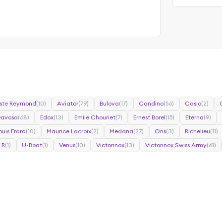
ste Reymond
(10)
Aviator
(79)
Bulova
(17)
Candino
(56)
Casio
(2)
Davosa
(68)
Edox
(13)
Emile Chouriet
(7)
Ernest Borel
(15)
Eterna
(9)
ouis Erard
(10)
Maurice Lacroix
(2)
Medana
(27)
Oris
(3)
Richelieu
(11)
 R
(1)
U-Boat
(1)
Venus
(10)
Victorinox
(13)
Victorinox Swiss Army
(61)