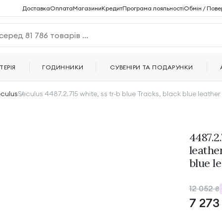
Доставка
Оплата
Магазини
Кредит
Програма лояльності
Обмін / Пове
ТЕРІЯ
ГОДИННИКИ
СУВЕНІРИ ТА ПОДАРУНКИ
culus
Seculus 4487.2.715 white, ss tr-b blue Tracks, black blue leather
4487.2.
leather
blue l
12 052
₴
7 27