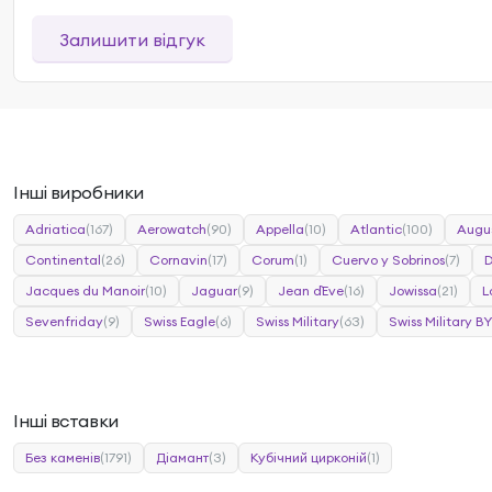
Залишити відгук
Інші виробники
Adriatica
(167)
Aerowatch
(90)
Appella
(10)
Atlantic
(100)
Augu
Continental
(26)
Cornavin
(17)
Corum
(1)
Cuervo y Sobrinos
(7)
Jacques du Manoir
(10)
Jaguar
(9)
Jean d`Eve
(16)
Jowissa
(21)
L
Sevenfriday
(9)
Swiss Eagle
(6)
Swiss Military
(63)
Swiss Military BY
Інші вставки
Без каменів
(1791)
Діамант
(3)
Кубічний цирконій
(1)