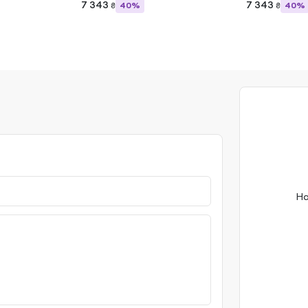
7 343
7 343
40%
40%
₴
₴
На