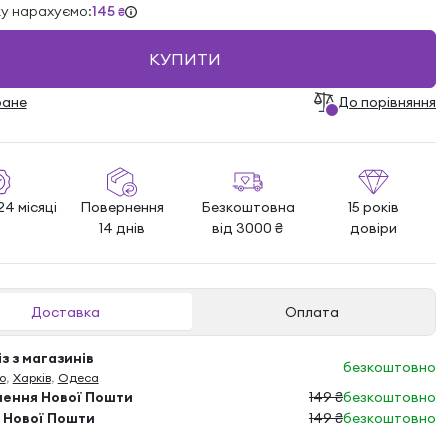
ку нарахуємо:
145
₴
КУПИТИ
ране
До порівняння
24 місяці
Повернення
Безкоштовна
15 років
14 днів
від 3000 ₴
довіри
Доставка
Оплата
з з магазинів
безкоштовно
о
,
Харків
,
Одеса
лення Нової Пошти
149 ₴
безкоштовно
 Нової Пошти
149 ₴
безкоштовно