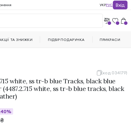
Вхід
рнення
УКР
РУС
АКЦІЇ ТА ЗНИЖКИ
ПІДБІР ПОДАРУНКА
ПРИКРАСИ
(код 034179)
715 white, ss tr-b blue Tracks, black blue
 (4487.2.715 white, ss tr-b blue tracks, black
eather)
40%
3
₴