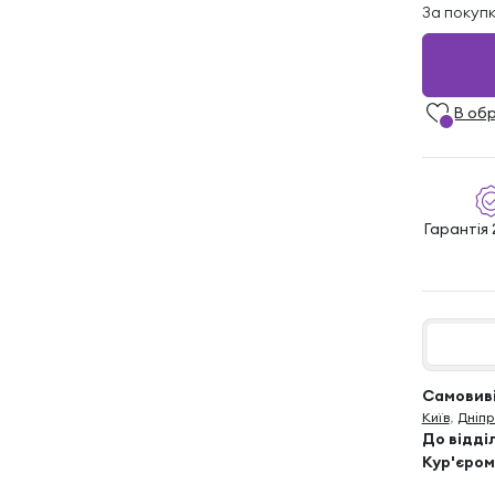
За покуп
В об
Гарантія 
Самовиві
Київ
,
Дніпр
До відді
Кур'єром