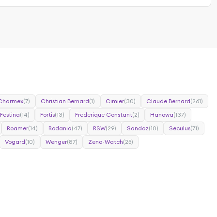
Charmex
(7)
Christian Bernard
(1)
Cimier
(30)
Claude Bernard
(261)
Festina
(14)
Fortis
(13)
Frederique Constant
(2)
Hanowa
(137)
Roamer
(14)
Rodania
(47)
RSW
(29)
Sandoz
(10)
Seculus
(71)
Vogard
(10)
Wenger
(87)
Zeno-Watch
(25)