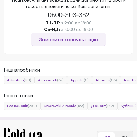
Наш консультант завжди радий допомогти підібрати
товар і відповісти на всі Ваші запитання.
0800-303-332
ПН-ПТ:
з 9:00 до 18:00
СБ-НД:
з 10:00 до 18:00
Замовити консультацію
Інші виробники
Adriatica
(181)
Aerowatch
(67)
Appella
(3)
Atlantic
(36)
Aviator
Інші вставки
Без каменів
(783)
Swarovski Zirconia
(126)
Діамант
(182)
Кубічний
УКР
РУС