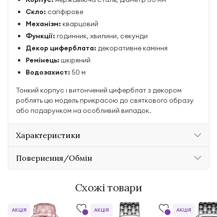
Скло:
сапфірове
Механізм:
кварцовий
Функції:
годинник, хвилини, секунди
Декор циферблата:
декоративне каміння
Ремінець:
шкіряний
Водозахист:
50 м
Тонкий корпус і витончений циферблат з декором
роблять цю модель прикрасою до святкового образу
або подарунком на особливий випадок.
Характеристики
Повернення/Обмін
Схожі товари
АКЦІЯ
АКЦІЯ
АКЦІЯ