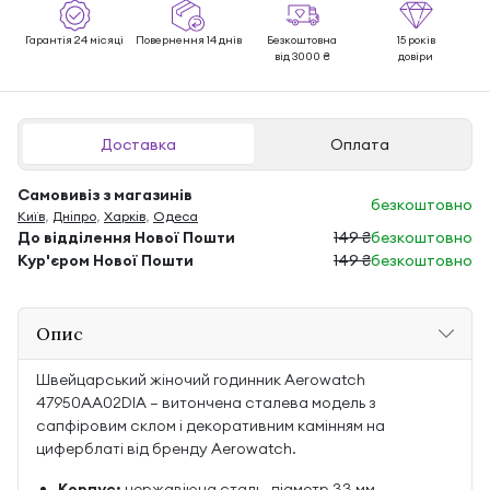
Гарантія 24 місяці
Повернення 14 днів
Безкоштовна
15 років
від 3000 ₴
довіри
Доставка
Оплата
Самовивіз з магазинів
безкоштовно
Київ
,
Дніпро
,
Харків
,
Одеса
До відділення Нової Пошти
149 ₴
безкоштовно
Кур'єром Нової Пошти
149 ₴
безкоштовно
Опис
Швейцарський жіночий годинник Aerowatch
47950AA02DIA — витончена сталева модель з
сапфіровим склом і декоративним камінням на
циферблаті від бренду Aerowatch.
Корпус:
нержавіюча сталь, діаметр 33 мм