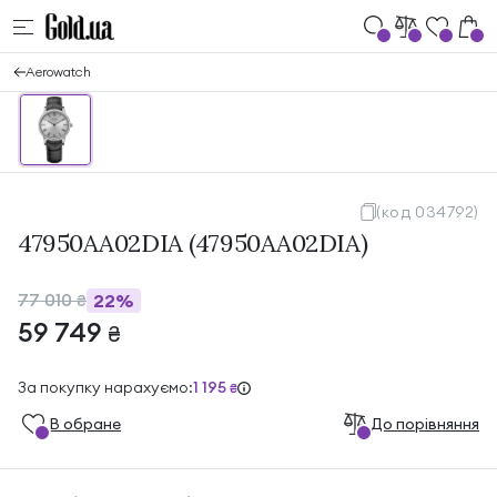
Aerowatch
(код 034792)
47950AA02DIA (47950AA02DIA)
77 010
22%
₴
59 749
₴
За покупку нарахуємо:
1 195
₴
В обране
До порівняння