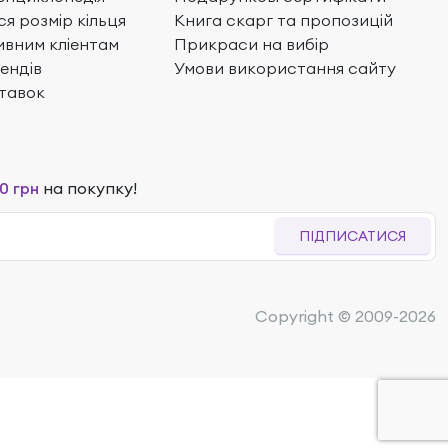
ся розмір кільця
Книга скарг та пропозицій
вним кліентам
Прикраси на вибір
ендів
Умови використання сайту
тавок
0 грн
на покупку!
ПІДПИСАТИСЯ
Copyright © 2009-2026
 347
₴
22%
8 181
₴