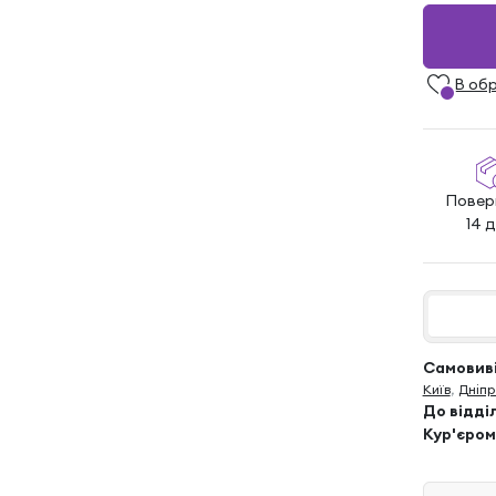
В об
Повер
14 д
Самовиві
Київ
,
Дніпр
До відді
Кур'єром