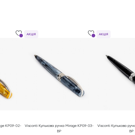
АКЦІЯ
АКЦІЯ
rage KP09-02-
Visconti Кулькова ручка Mirage KP09-03-
Visconti Кулькова руч
BP
BP