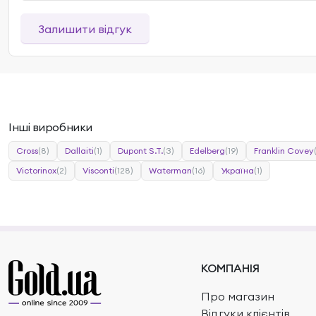
Залишити відгук
Інші виробники
Cross
(8)
Dallaiti
(1)
Dupont S.T.
(3)
Edelberg
(19)
Franklin Covey
Victorinox
(2)
Visconti
(128)
Waterman
(16)
Україна
(1)
КОМПАНІЯ
Про магазин
Відгуки клієнтів