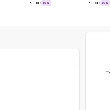
6 300
6 300
22%
22%
₴
₴
На