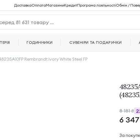
Доставка
Оплата
Магазини
Кредит
Програма лояльності
Обмін / Пове
ТЕРІЯ
ГОДИННИКИ
СУВЕНІРИ ТА ПОДАРУНКИ
48235A10FP Rembrandt Ivory White Steel FP
48235A
(48235
8 181
2
₴
6 34
За покуп