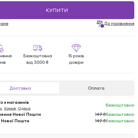
КУПИТИ
ране
До порівняння
нення
Безкоштовна
15 років
нів
від 3000 ₴
довіри
Доставка
Оплата
з з магазинів
безкоштовно
о
,
Харків
,
Одеса
лення Нової Пошти
149 ₴
безкоштовно
 Нової Пошти
149 ₴
безкоштовно