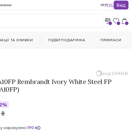
Вхід
рнення
УКР
РУС
АКЦІЇ ТА ЗНИЖКИ
ПІДБІР ПОДАРУНКА
ПРИКРАСИ
(код 034616)
10FP Rembrandt Ivory White Steel FP
A10FP)
2%
7
₴
ку нарахуємо:
190
₴