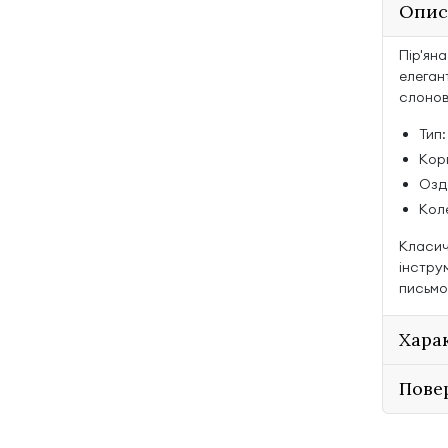
Опис
Пір'ян
елеган
слонов
Тип:
Корп
Озд
Кол
Класич
інстру
письмо
Хара
Пове