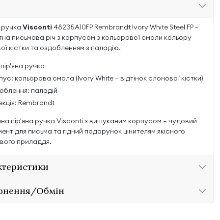
а ручка
Visconti
48235A10FP Rembrandt Ivory White Steel FP —
тна письмова річ з корпусом з кольорової смоли кольору
ої кістки та оздобленням з паладію.
 пір'яна ручка
ус: кольорова смола (Ivory White — відтінок слонової кістки)
облення: паладій
екція: Rembrandt
на пір'яна ручка Visconti з вишуканим корпусом — чудовий
мент для письма та гідний подарунок цінителям якісного
вого приладдя.
ктеристики
рнення/Обмін