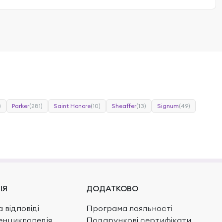
)
Parker
(281)
Saint Honore
(10)
Sheaffer
(13)
Signum
(49)
ІЯ
ДОДАТКОВО
 відповіді
Програма лояльності
енциклопедія
Подарункові сертифікати