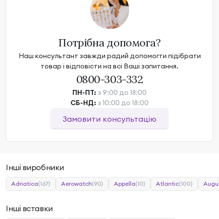
Потрібна допомога?
Наш консультант завжди радий допомогти підібрати
товар і відповісти на всі Ваші запитання.
0800-303-332
ПН-ПТ:
з 9:00 до 18:00
СБ-НД:
з 10:00 до 18:00
Замовити консультацію
Інші виробники
Adriatica
(167)
Aerowatch
(90)
Appella
(10)
Atlantic
(100)
Augu
Інші вставки