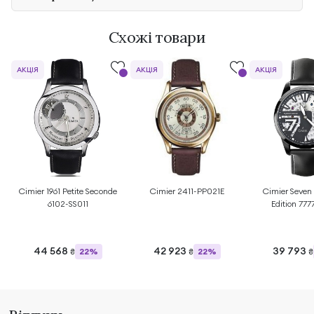
Схожі товари
АКЦІЯ
АКЦІЯ
АКЦІЯ
Cimier 1961 Petite Seconde
Cimier 2411-PP021E
Cimier Seven
6102-SS011
Edition 77
44 568
42 923
39 793
22%
22%
₴
₴
₴