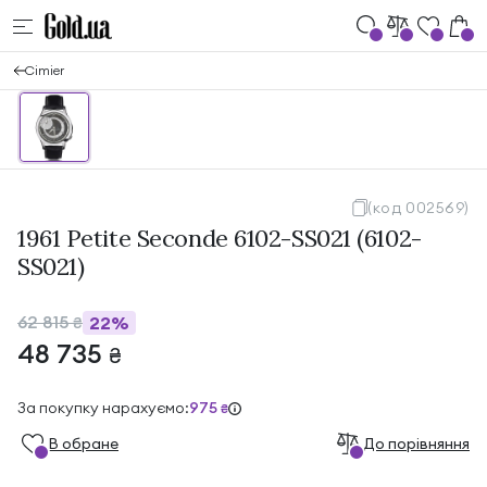
Cimier
(код 002569)
1961 Petite Seconde 6102-SS021 (6102-
SS021)
62 815
22%
₴
48 735
₴
За покупку нарахуємо:
975
₴
В обране
До порівняння