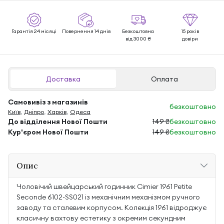
Гарантія 24 місяці
Повернення 14 днів
Безкоштовна
15 років
від 3000 ₴
довіри
Доставка
Оплата
Самовивіз з магазинів
безкоштовно
Київ
,
Дніпро
,
Харків
,
Одеса
До відділення Нової Пошти
149 ₴
безкоштовно
Кур'єром Нової Пошти
149 ₴
безкоштовно
Опис
Чоловічий швейцарський годинник Cimier 1961 Petite
Seconde 6102-SS021 із механічним механізмом ручного
заводу та сталевим корпусом. Колекція 1961 відроджує
класичну вахтову естетику з окремим секундним