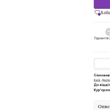
В об
Гарантія 
Самовиві
Київ
,
Дніпр
До відді
Кур'єром
Опис