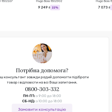
r 1502267
Hugo Boss 1502302
Hugo Boss 
9 249
7 073
22%
₴
₴
Потрібна допомога?
ш консультант завжди радий допомогти підібрати
товар і відповісти на всі Ваші запитання.
0800-303-332
ПН-ПТ:
з 9:00 до 18:00
СБ-НД:
з 10:00 до 18:00
Замовити консультацію