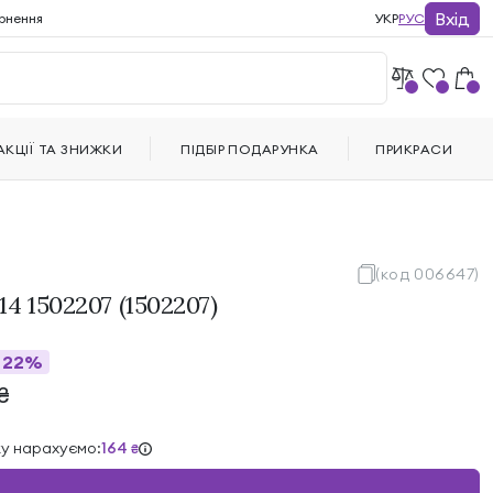
Вхід
рнення
УКР
РУС
АКЦІЇ ТА ЗНИЖКИ
ПІДБІР ПОДАРУНКА
ПРИКРАСИ
(код 006647)
4 1502207 (1502207)
22%
₴
ку нарахуємо:
164
₴