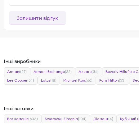
Залишити відгук
Інші виробники
Armani
(27)
Armani Exchange
(22)
Azzaro
(36)
Beverly Hills Polo C
Lee Cooper
(54)
Lotus
(18)
Michael Kors
(66)
Paris Hilton
(53)
Sec
Інші вставки
Без каменів
(603)
Swarovski Zirconia
(104)
Діамант
(4)
Кубічний 