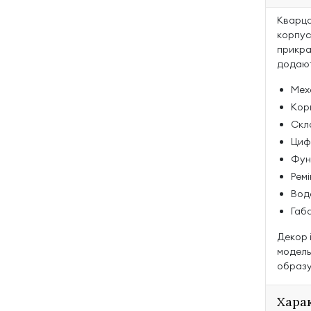
Кварцо
корпус
прикра
додают
Мех
Кор
Скл
Циф
Функ
Ремі
Вод
Габа
Декор 
модель
образу
Хара