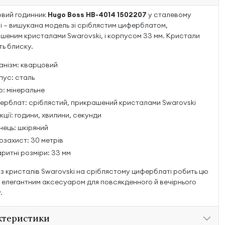
вий годинник
Hugo Boss HB-4014 1502207
у сталевому
і — вишукана модель зі сріблястим циферблатом,
шеним кристалами Swarovski, і корпусом 33 мм. Кристали
ь блиску.
анізм: кварцовий
пус: сталь
о: мінеральне
ерблат: сріблястий, прикрашений кристалами Swarovski
ції: години, хвилини, секунди
нець: шкіряний
озахист: 30 метрів
ритні розміри: 33 мм
із кристалів Swarovski на сріблястому циферблаті робить цю
 елегантним аксесуаром для повсякденного й вечірнього
.
ктеристики