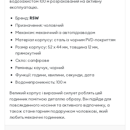
водозахистом 100 м розрахований на активну
експлуатацію.
Бренд:
RSW
Призначення: чоловічий
Механізм: механічний із автопідзаводом
Матеріал корпусу: сталь із чорним PVD-покриттям
Розмір корпусу: 52 х 44 мм, товщина 12 мм,
прямокутний
Скло: сапфірове
Ремінець: каучук, чорний
Функції: години, хвилини, секунди, дата
Водонепроникність: 100 м
Великий корпус і виразний силует роблять цей
годинник помітною деталлю образу. Він підійде для
повсякденного носіння та активного відпочинку, а
також стане гарним подарунком чоловікові, який
любить механічні годинники.