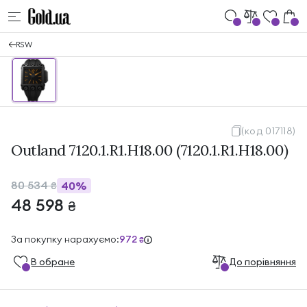
RSW
(код 017118)
Outland 7120.1.R1.H18.00 (7120.1.R1.H18.00)
80 534
40%
₴
48 598
₴
За покупку нарахуємо:
972
₴
В обране
До порівняння