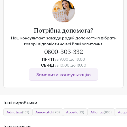
Потрібна допомога?
Наш консультант завжди радий допомогти підібрати
товар і відповісти на всі Ваші запитання.
0800-303-332
ПН-ПТ:
з 9:00 до 18:00
СБ-НД:
з 10:00 до 18:00
Замовити консультацію
Інші виробники
Adriatica
(167)
Aerowatch
(90)
Appella
(10)
Atlantic
(100)
Augu
Інші вставки