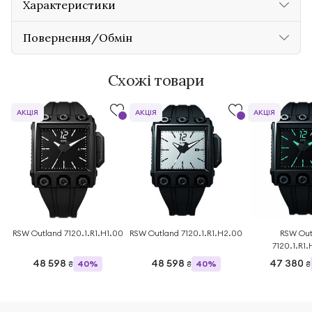
Характеристики
Повернення/Обмін
Схожі товари
АКЦІЯ
АКЦІЯ
АКЦІЯ
RSW Outland 7120.1.R1.H1.00
RSW Outland 7120.1.R1.H2.00
RSW Out
7120.1.R1
48 598
48 598
47 380
40%
40%
₴
₴
₴