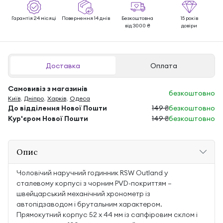
Гарантія 24 місяці
Повернення 14 днів
Безкоштовна
15 років
від 3000 ₴
довіри
Доставка
Оплата
Самовивіз з магазинів
безкоштовно
Київ
,
Дніпро
,
Харків
,
Одеса
До відділення Нової Пошти
149 ₴
безкоштовно
Кур'єром Нової Пошти
149 ₴
безкоштовно
Опис
Чоловічий наручний годинник RSW Outland у
сталевому корпусі з чорним PVD-покриттям —
швейцарський механічний хронометр із
автопідзаводом і брутальним характером.
Прямокутний корпус 52 х 44 мм із сапфіровим склом і