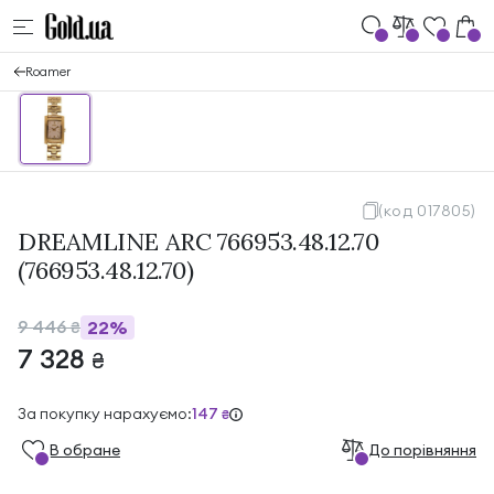
Roamer
(код 017805)
DREAMLINE ARC 766953.48.12.70
(766953.48.12.70)
9 446
22%
₴
7 328
₴
За покупку нарахуємо:
147
₴
В обране
До порівняння