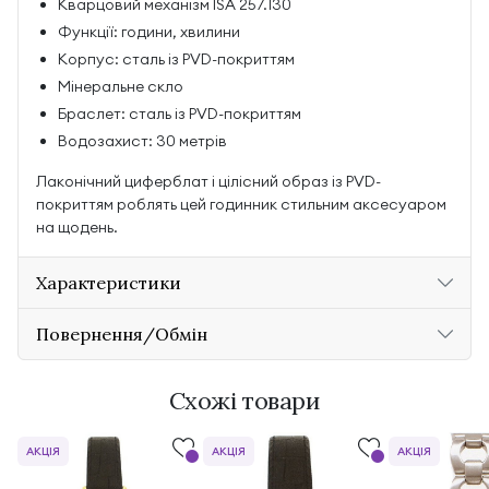
Кварцовий механізм ISA 257.130
Функції: години, хвилини
Корпус: сталь із PVD-покриттям
Мінеральне скло
Браслет: сталь із PVD-покриттям
Водозахист: 30 метрів
Лаконічний циферблат і цілісний образ із PVD-
покриттям роблять цей годинник стильним аксесуаром
на щодень.
Характеристики
Повернення/Обмін
Схожі товари
АКЦІЯ
АКЦІЯ
АКЦІЯ