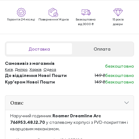
Гарантія 24 місяці
Повернення 14 днів
Безкоштовна
15 років
від 3000 ₴
довіри
Доставка
Оплата
Самовивіз з магазинів
безкоштовно
Київ
,
Дніпро
,
Харків
,
Одеса
До відділення Нової Пошти
149 ₴
безкоштовно
Кур'єром Нової Пошти
149 ₴
безкоштовно
Опис
Наручний годинник
Roamer Dreamline Arc
766953.48.12.70
у сталевому корпусі з PVD-покриттям і
кварцовим механізмом.