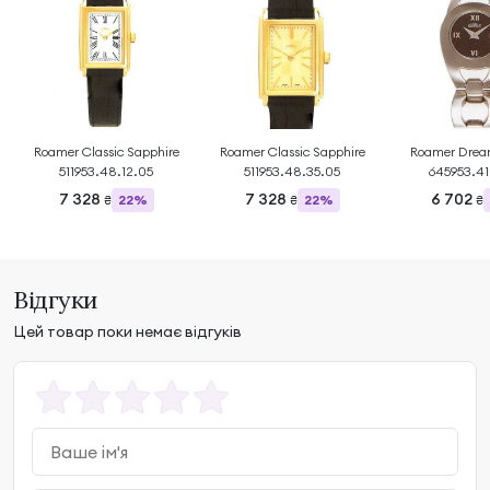
Roamer Classic Sapphire
Roamer Classic Sapphire
Roamer Dream
511953.48.12.05
511953.48.35.05
645953.41
7 328
7 328
6 702
22%
22%
₴
₴
₴
Відгуки
Цей товар поки немає відгуків