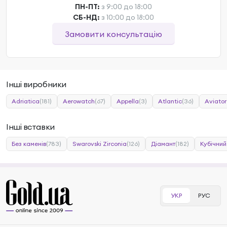
ПН-ПТ:
з 9:00 до 18:00
СБ-НД:
з 10:00 до 18:00
Замовити консультацію
Інші виробники
Adriatica
(181)
Aerowatch
(67)
Appella
(3)
Atlantic
(36)
Aviator
Інші вставки
Без каменів
(783)
Swarovski Zirconia
(126)
Діамант
(182)
Кубічний
УКР
РУС