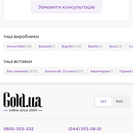
Замовити консультацію
Інші виробники
Anne Klein
(118)
Baosaili
(1)
Bigotti
(293)
Bisetti
(2)
Bunz
(3)
Ca
Інші вставки
Без каменів
(2853)
Swarovski Zirconia
(521)
Авантюрин
(1)
Горний
УКР
РУС
0800-303-332
(044) 393-08-10