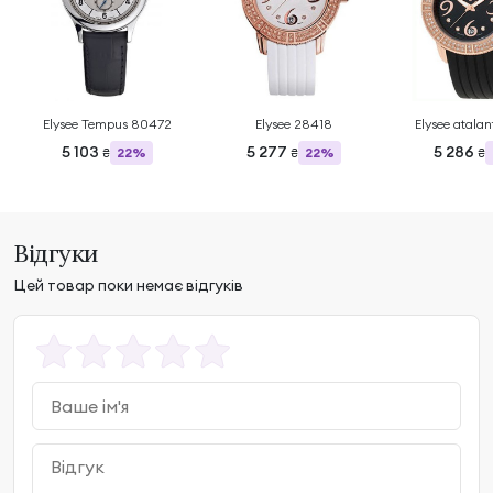
Elysee Tempus 80472
Elysee 28418
Elysee atala
5 103
5 277
5 286
22%
22%
₴
₴
₴
Відгуки
Цей товар поки немає відгуків