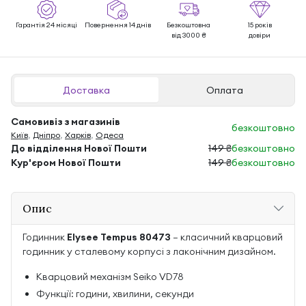
Гарантія 24 місяці
Повернення 14 днів
Безкоштовна
15 років
від 3000 ₴
довіри
Доставка
Оплата
Самовивіз з магазинів
безкоштовно
Київ
,
Дніпро
,
Харків
,
Одеса
До відділення Нової Пошти
149 ₴
безкоштовно
Кур'єром Нової Пошти
149 ₴
безкоштовно
Опис
Годинник
Elysee Tempus 80473
— класичний кварцовий
годинник у сталевому корпусі з лаконічним дизайном.
Кварцовий механізм Seiko VD78
Функції: години, хвилини, секунди