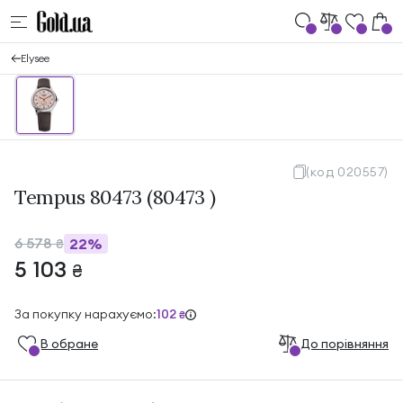
Elysee
(код 020557)
Tempus 80473 (80473 )
6 578
22%
₴
5 103
₴
За покупку нарахуємо:
102
₴
В обране
До порівняння