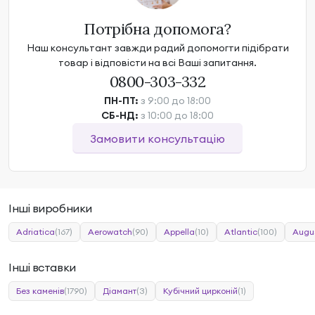
Потрібна допомога?
Наш консультант завжди радий допомогти підібрати
товар і відповісти на всі Ваші запитання.
0800-303-332
ПН-ПТ:
з 9:00 до 18:00
СБ-НД:
з 10:00 до 18:00
Замовити консультацію
Інші виробники
Adriatica
(167)
Aerowatch
(90)
Appella
(10)
Atlantic
(100)
Augu
Інші вставки
Без каменів
(1790)
Діамант
(3)
Кубічний цирконій
(1)