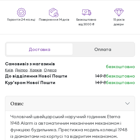
Гарантія 24 місяці
Повернення 14 днів
Безкоштовна
15 років
від 3000 ₴
довіри
Доставка
Оплата
Самовивіз з магазинів
безкоштовно
Київ
,
Дніпро
,
Харків
,
Одеса
До відділення Нової Пошти
149 ₴
безкоштовно
Кур'єром Нової Пошти
149 ₴
безкоштовно
Опис
Чоловічий швейцарський наручний годинник Eterna
1948 Alarm із автоматичним механічним механізмом і
функцією будильника. Престижна модель колекції 1948
із діамантами на корпусі та відкритим механізмом.