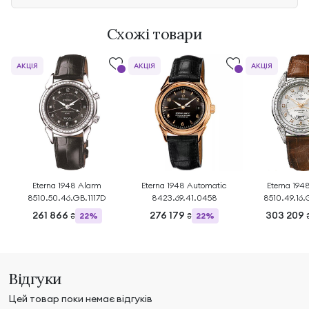
Схожі товари
АКЦІЯ
АКЦІЯ
АКЦІЯ
Eterna 1948 Alarm
Eterna 1948 Automatic
Eterna 194
8510.50.46.GB.1117D
8423.69.41.0458
8510.49.16.
261 866
276 179
303 209
22%
22%
₴
₴
Відгуки
Цей товар поки немає відгуків