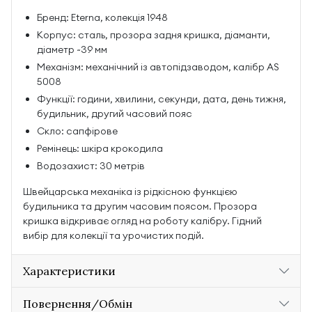
Бренд: Eterna, колекція 1948
Корпус: сталь, прозора задня кришка, діаманти,
діаметр ~39 мм
Механізм: механічний із автопідзаводом, калібр AS
5008
Функції: години, хвилини, секунди, дата, день тижня,
будильник, другий часовий пояс
Скло: сапфірове
Ремінець: шкіра крокодила
Водозахист: 30 метрів
Швейцарська механіка із рідкісною функцією
будильника та другим часовим поясом. Прозора
кришка відкриває огляд на роботу калібру. Гідний
вибір для колекції та урочистих подій.
Характеристики
Повернення/Обмін