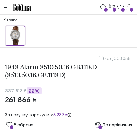
Eterna
(код 003055)
1948 Alarm 8510.50.16.GB.1118D
(8510.50.16.GB.1118D)
337 517
22%
₴
261 866
₴
За покупку нарахуємо:
5 237
₴
В обране
До порівняння