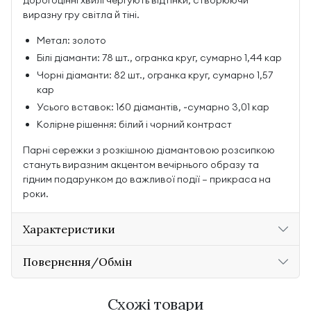
дорогоцінні хвилі чергують відтінки, створюючи
виразну гру світла й тіні.
Метал: золото
Білі діаманти: 78 шт., огранка круг, сумарно 1,44 кар
Чорні діаманти: 82 шт., огранка круг, сумарно 1,57
кар
Усього вставок: 160 діамантів, ~сумарно 3,01 кар
Колірне рішення: білий і чорний контраст
Парні сережки з розкішною діамантовою розсипкою
стануть виразним акцентом вечірнього образу та
гідним подарунком до важливої події — прикраса на
роки.
Характеристики
Повернення/Обмін
Схожі товари