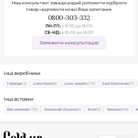
Наш консультант завжди радий допомогти підібрати
товар і відповісти на всі Ваші запитання.
0800-303-332
ПН-ПТ:
з 9:00 до 18:00
СБ-НД:
з 10:00 до 18:00
Замовити консультацію
Інші виробники
Faberge
(3)
Lions Heart
(8)
Lurie Jewelry
(178)
Soul Diamonds
(17)
Інші вставки
Без каменів
(233)
Swarovski Zirconia
(1)
Агат
(5)
Аметист
(45)
А