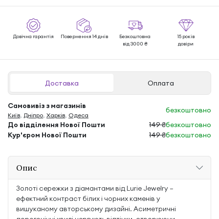
Довічна гарантія
Повернення 14 днів
Безкоштовна
15 років
від 3000 ₴
довіри
Доставка
Оплата
Самовивіз з магазинів
безкоштовно
Київ
,
Дніпро
,
Харків
,
Одеса
До відділення Нової Пошти
149 ₴
безкоштовно
Кур'єром Нової Пошти
149 ₴
безкоштовно
Опис
Золоті сережки з діамантами від Lurie Jewelry —
ефектний контраст білих і чорних каменів у
вишуканому авторському дизайні. Асиметричні