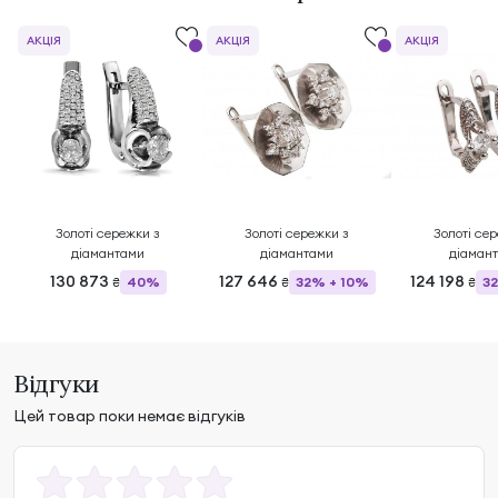
АКЦІЯ
АКЦІЯ
АКЦІЯ
Золоті сережки з
Золоті сережки з
Золоті се
діамантами
діамантами
діаман
130 873
127 646
124 198
40%
32% + 10%
3
₴
₴
₴
Відгуки
Цей товар поки немає відгуків