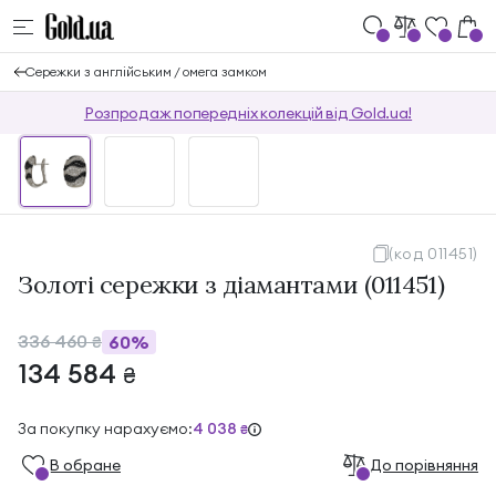
Сережки з англійським / омега замком
Розпродаж попередніх колекцій від Gold.ua!
(код 011451)
Золоті сережки з діамантами (011451)
336 460
60%
₴
134 584
₴
За покупку нарахуємо:
4 038
₴
В обране
До порівняння