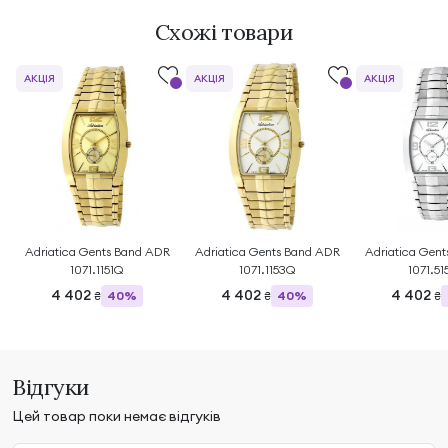
Схожі товари
АКЦІЯ
АКЦІЯ
АКЦІЯ
Adriatica Gents Band ADR
Adriatica Gents Band ADR
Adriatica Gen
1071.1151Q
1071.1153Q
1071.5
4 402
4 402
4 402
40%
40%
₴
₴
₴
Відгуки
Цей товар поки немає відгуків