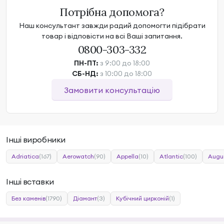
Потрібна допомога?
Наш консультант завжди радий допомогти підібрати
товар і відповісти на всі Ваші запитання.
0800-303-332
ПН-ПТ:
з 9:00 до 18:00
СБ-НД:
з 10:00 до 18:00
Замовити консультацію
Інші виробники
Adriatica
(167)
Aerowatch
(90)
Appella
(10)
Atlantic
(100)
Augu
Інші вставки
Без каменів
(1790)
Діамант
(3)
Кубічний цирконій
(1)