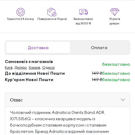
Гарантія 24 місяці
Повернення 14 днів
Безкоштовна
15 років
від 3000 ₴
довіри
Доставка
Оплата
Самовивіз з магазинів
безкоштовно
Київ
,
Дніпро
,
Харків
,
Одеса
До відділення Нової Пошти
149 ₴
безкоштовно
Кур'єром Нової Пошти
149 ₴
безкоштовно
Опис
Чоловічий годинник Adriatica Gents Band ADR
1071.5156Q — класична кварцева модель із
бочкоподібним сталевим корпусом і сталевим
браслетом. Бренд Adriatica відомий лаконічним