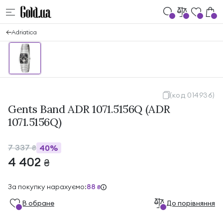
Adriatica
(код 014936)
Gents Band ADR 1071.5156Q (ADR
1071.5156Q)
7 337
40%
₴
4 402
₴
За покупку нарахуємо:
88
₴
В обране
До порівняння