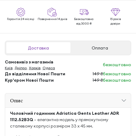
Гарантія 24 місяці
Повернення 14 днів
Безкоштовна
15 років
від 3000 ₴
довіри
Доставка
Оплата
Самовивіз з магазинів
безкоштовно
Київ
,
Дніпро
,
Харків
,
Одеса
До відділення Нової Пошти
149 ₴
безкоштовно
Кур'єром Нової Пошти
149 ₴
безкоштовно
Опис
Чоловічий годинник Adriatica Gents Leather ADR
1112.52B3Q
— елегантна модель у прямокутному
сталевому корпусі розміром 33 х 45 мм.