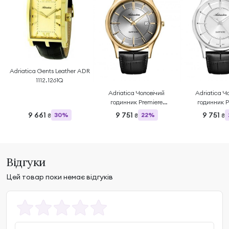
Adriatica Gents Leather ADR
1112.1261Q
Adriatica Чоловічий
Adriatica Ч
годинник Premiere
годинник P
A1296.1217Q
A1296.5
9 661
9 751
9 751
30%
22%
₴
₴
₴
Відгуки
Цей товар поки немає відгуків