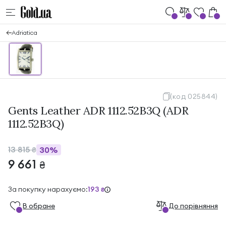
Adriatica
(код 025844)
Gents Leather ADR 1112.52B3Q (ADR
1112.52B3Q)
13 815
30%
₴
9 661
₴
За покупку нарахуємо:
193
₴
В обране
До порівняння