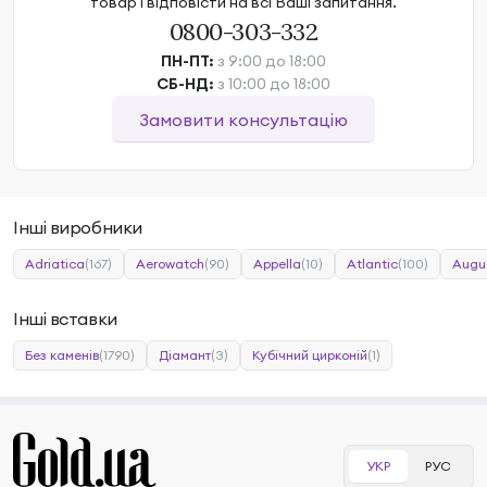
товар і відповісти на всі Ваші запитання.
0800-303-332
ПН-ПТ:
з 9:00 до 18:00
СБ-НД:
з 10:00 до 18:00
Замовити консультацію
Інші виробники
Adriatica
(167)
Aerowatch
(90)
Appella
(10)
Atlantic
(100)
Augu
Інші вставки
Без каменів
(1790)
Діамант
(3)
Кубічний цирконій
(1)
УКР
РУС