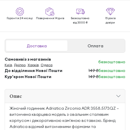
Гарантія 24 місяці
Повернення 14 днів
Безкоштовна
15 років
від 3000 ₴
довіри
Доставка
Оплата
Самовивіз з магазинів
безкоштовно
Київ
,
Дніпро
,
Харків
,
Одеса
До відділення Нової Пошти
149 ₴
безкоштовно
Кур'єром Нової Пошти
149 ₴
безкоштовно
Опис
Жіночий годинник Adriatica Zirconia ADR 3558.5173QZ —
витончена кварцева модель з овальним сталевим
корпусом і декоративною кам'яною вставкою. Бренд
Adriatica відомий витонченими формами та