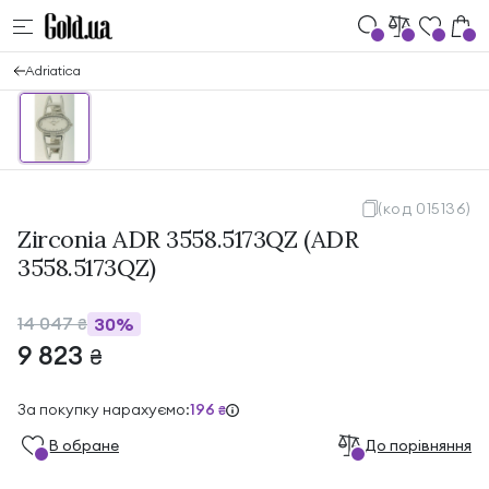
Adriatica
(код 015136)
Zirconia ADR 3558.5173QZ (ADR
3558.5173QZ)
14 047
30%
₴
9 823
₴
За покупку нарахуємо:
196
₴
В обране
До порівняння