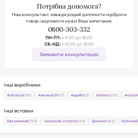
Потрібна допомога?
Наш консультант завжди радий допомогти підібрати
товар і відповісти на всі Ваші запитання.
0800-303-332
ПН-ПТ:
з 9:00 до 18:00
СБ-НД:
з 10:00 до 18:00
Замовити консультацію
Інші виробники
Adriatica
(181)
Aerowatch
(67)
Appella
(3)
Atlantic
(36)
Aviator
Інші вставки
Без каменів
(783)
Swarovski Zirconia
(126)
Діамант
(182)
Кубічний