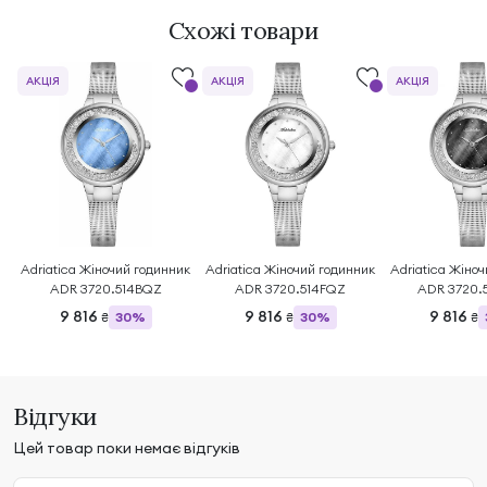
Схожі товари
АКЦІЯ
АКЦІЯ
АКЦІЯ
Adriatica Жіночий годинник
Adriatica Жіночий годинник
Adriatica Жіно
ADR 3720.514BQZ
ADR 3720.514FQZ
ADR 3720.
9 816
9 816
9 816
30%
30%
₴
₴
₴
Відгуки
Цей товар поки немає відгуків