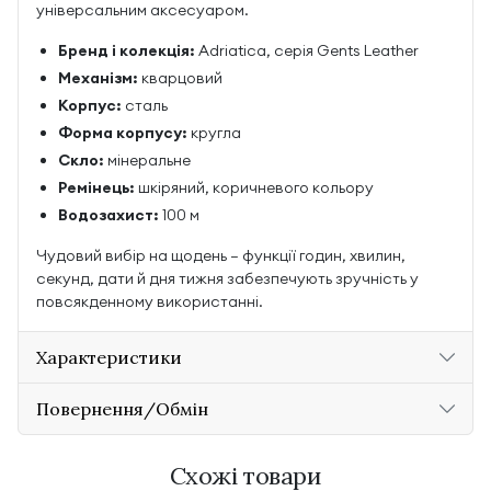
універсальним аксесуаром.
Бренд і колекція:
Adriatica, серія Gents Leather
Механізм:
кварцовий
Корпус:
сталь
Форма корпусу:
кругла
Скло:
мінеральне
Ремінець:
шкіряний, коричневого кольору
Водозахист:
100 м
Чудовий вибір на щодень — функції годин, хвилин,
секунд, дати й дня тижня забезпечують зручність у
повсякденному використанні.
Характеристики
Повернення/Обмін
Схожі товари