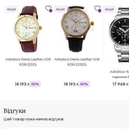
АКЦІЯ
АКЦІЯ
АКЦІЯ
Adriatica Gents Leather ADR
Adriatica Gents Leather ADR
8139.1231Q
8139.2233Q
Adriatica Ч
годинник 
A8307.5
18 193
18 193
17 968
30%
30%
₴
₴
₴
Відгуки
Цей товар поки немає відгуків