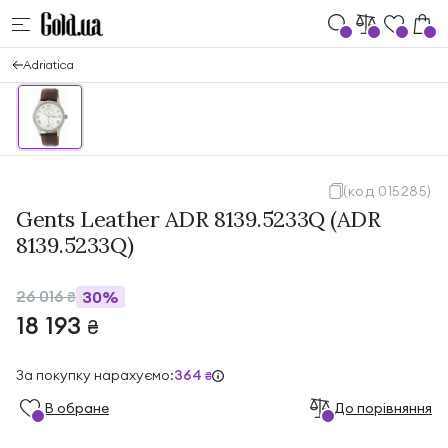
Adriatica
(код 015285)
Gents Leather ADR 8139.5233Q (ADR
8139.5233Q)
26 016
30%
₴
18 193
₴
За покупку нарахуємо:
364
₴
В обране
До порівняння