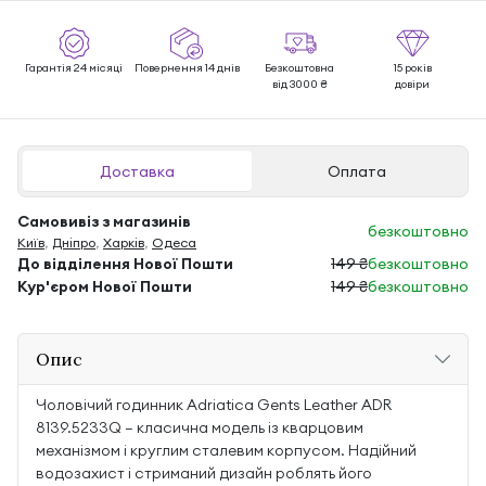
Гарантія 24 місяці
Повернення 14 днів
Безкоштовна
15 років
від 3000 ₴
довіри
Доставка
Оплата
Самовивіз з магазинів
безкоштовно
Київ
,
Дніпро
,
Харків
,
Одеса
До відділення Нової Пошти
149 ₴
безкоштовно
Кур'єром Нової Пошти
149 ₴
безкоштовно
Опис
Чоловічий годинник Adriatica Gents Leather ADR
8139.5233Q — класична модель із кварцовим
механізмом і круглим сталевим корпусом. Надійний
водозахист і стриманий дизайн роблять його