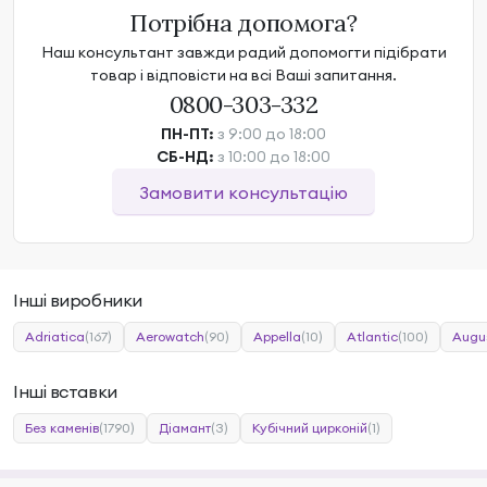
Потрібна допомога?
Наш консультант завжди радий допомогти підібрати
товар і відповісти на всі Ваші запитання.
0800-303-332
ПН-ПТ:
з 9:00 до 18:00
СБ-НД:
з 10:00 до 18:00
Замовити консультацію
Інші виробники
Adriatica
(167)
Aerowatch
(90)
Appella
(10)
Atlantic
(100)
Augu
Інші вставки
Без каменів
(1790)
Діамант
(3)
Кубічний цирконій
(1)