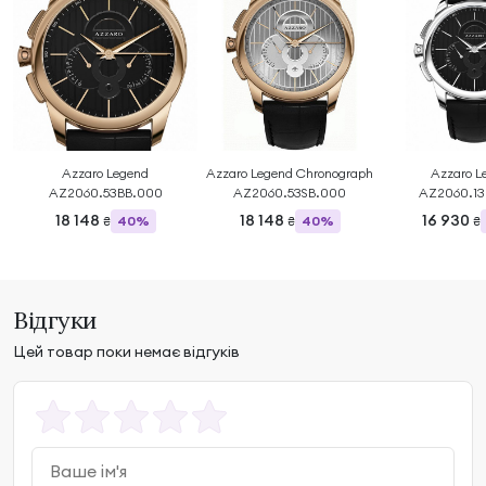
Azzaro Legend
Azzaro Legend Chronograph
Azzaro L
AZ2060.53BB.000
AZ2060.53SB.000
AZ2060.13
18 148
18 148
16 930
40%
40%
₴
₴
₴
Відгуки
Цей товар поки немає відгуків