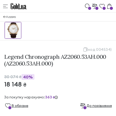
Azzaro
(код 004534)
Legend Chronograph AZ2060.53AH.000
(AZ2060.53AH.000)
30 074
40%
₴
18 148
₴
За покупку нарахуємо:
363
₴
В обране
До порівняння