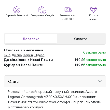
Гарантія 24 місяці
Повернення 14 днів
Безкоштовна
15 років
від 3000 ₴
довіри
Доставка
Оплата
Самовивіз з магазинів
безкоштовно
Київ
,
Дніпро
,
Харків
,
Одеса
До відділення Нової Пошти
149 ₴
безкоштовно
Кур'єром Нової Пошти
149 ₴
безкоштовно
Опис
Чоловічий дизайнерський наручний годинник Azzaro
Legend Chronograph AZ2060.53AH.000 з кварцовим
механізмом та функцією хронографа — виразна модель
у сталевому корпусі.