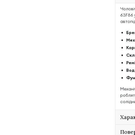
Чолові
63F86 
автопі
Бре
Мех
Кор
Скл
Рем
Вод
Фун
Механі
роблят
солідн
Хара
Пове