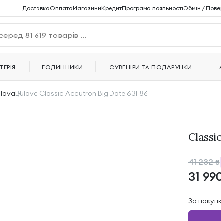
Доставка
Оплата
Магазини
Кредит
Програма лояльності
Обмін / Пове
ТЕРІЯ
ГОДИННИКИ
СУВЕНІРИ ТА ПОДАРУНКИ
ulova
Bulova Classic Accutron Big Date 63F86
Classi
41 232
₴
31 99
За покуп