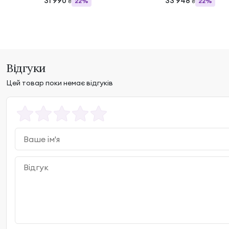
31 990
33 948
22%
22%
₴
₴
Відгуки
Цей товар поки немає відгуків