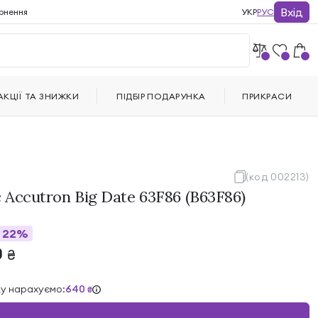
Вхід
рнення
УКР
РУС
АКЦІЇ ТА ЗНИЖКИ
ПІДБІР ПОДАРУНКА
ПРИКРАСИ
(код 002213)
c Accutron Big Date 63F86 (B63F86)
22%
0
₴
ку нарахуємо:
640
₴