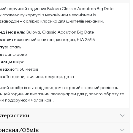
чий наручний годинник Bulova Classic Accutron Big Date
у сталевому корпусі з механічним механізмом із
дзаводом — солідна класика для цінителів механіки.
нд і модель:
Bulova, Classic Accutron Big Date
анізм:
механічний із автопідзаводом, ETA 2896
пус:
сталь
о:
сапфірове
інець:
шкіра
озахист:
50 метрів
кції:
години, хвилини, секунди, дата
чний калібр із автопідзаводом і строгий шкіряний ремінець
ь цей годинник виразним аксесуаром для ділового образу та
им подарунком чоловікові.
ктеристики
рнення/Обмін