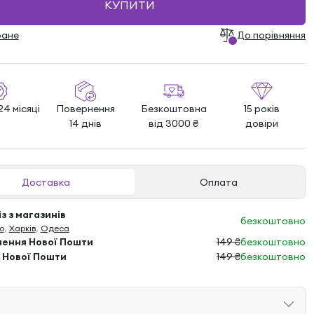
КУПИТИ
ране
До порівняння
24 місяці
Повернення
Безкоштовна
15 років
14 днів
від 3000 ₴
довіри
Доставка
Оплата
з з магазинів
безкоштовно
о
,
Харків
,
Одеса
лення Нової Пошти
149 ₴
безкоштовно
 Нової Пошти
149 ₴
безкоштовно