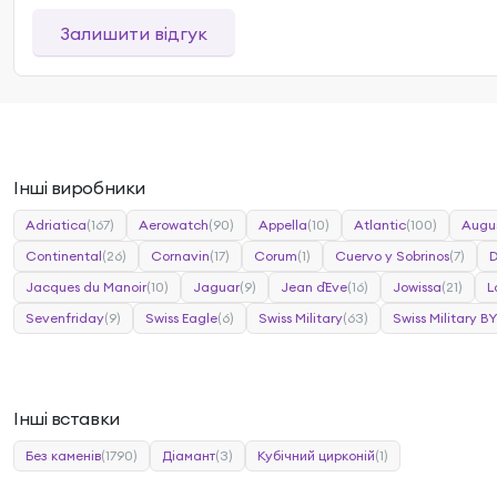
Залишити відгук
Інші виробники
Adriatica
(167)
Aerowatch
(90)
Appella
(10)
Atlantic
(100)
Augu
Continental
(26)
Cornavin
(17)
Corum
(1)
Cuervo y Sobrinos
(7)
Jacques du Manoir
(10)
Jaguar
(9)
Jean d`Eve
(16)
Jowissa
(21)
L
Sevenfriday
(9)
Swiss Eagle
(6)
Swiss Military
(63)
Swiss Military BY
Інші вставки
Без каменів
(1790)
Діамант
(3)
Кубічний цирконій
(1)