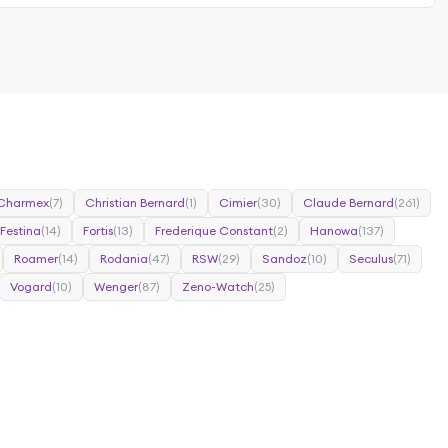
Charmex
(7)
Christian Bernard
(1)
Cimier
(30)
Claude Bernard
(261)
Festina
(14)
Fortis
(13)
Frederique Constant
(2)
Hanowa
(137)
Roamer
(14)
Rodania
(47)
RSW
(29)
Sandoz
(10)
Seculus
(71)
Vogard
(10)
Wenger
(87)
Zeno-Watch
(25)