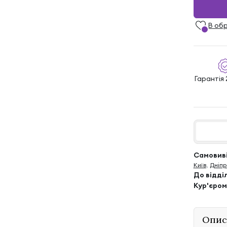
В об
Гарантія 
Самовиві
Київ
,
Дніпр
До відді
Кур'єром
Опис