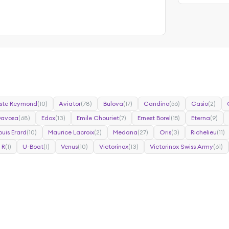
ste Reymond
(10)
Aviator
(78)
Bulova
(17)
Candino
(56)
Casio
(2)
Davosa
(68)
Edox
(13)
Emile Chouriet
(7)
Ernest Borel
(15)
Eterna
(9)
ouis Erard
(10)
Maurice Lacroix
(2)
Medana
(27)
Oris
(3)
Richelieu
(11)
 R
(1)
U-Boat
(1)
Venus
(10)
Victorinox
(13)
Victorinox Swiss Army
(61)