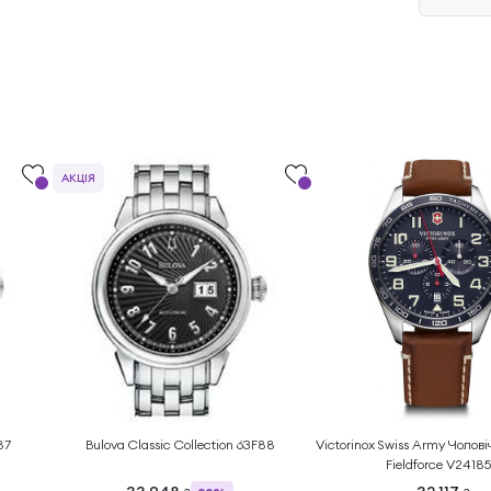
АКЦІЯ
87
Bulova Classic Collection 63F88
Victorinox Swiss Army Чолов
Fieldforce V2418