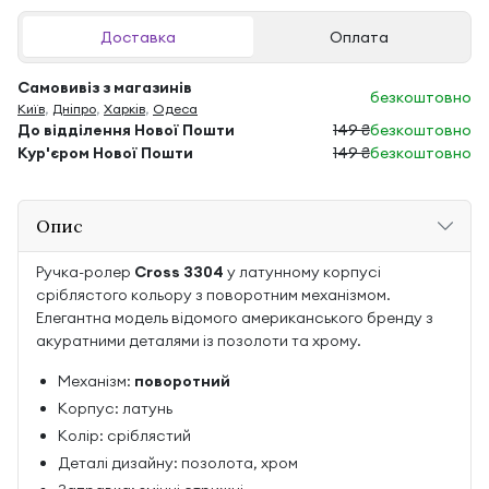
Доставка
Оплата
Самовивіз з магазинів
безкоштовно
Київ
,
Дніпро
,
Харків
,
Одеса
До відділення Нової Пошти
149 ₴
безкоштовно
Кур'єром Нової Пошти
149 ₴
безкоштовно
Опис
Ручка-ролер
Cross 3304
у латунному корпусі
сріблястого кольору з поворотним механізмом.
Елегантна модель відомого американського бренду з
акуратними деталями із позолоти та хрому.
Механізм:
поворотний
Корпус: латунь
Колір: сріблястий
Деталі дизайну: позолота, хром