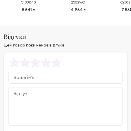
Cr33040
2502WG
Cr502
5 541
4 964
7 56
₴
₴
Відгуки
Цей товар поки немає відгуків