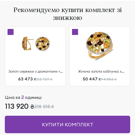
Рекомендуємо купити комплект зі
знижкою
Золоті сережки з діамантами та
Жіноча золота каблучка з
напівдорогоцінним камінням
діамантами та
63 473
50 447
123 729
94 586
₴
₴
₴
₴
напівдорогоцінним камінням
2
Ціна за
одиниці
113 920
₴
218 315
₴
КУПИТИ КОМПЛЕКТ