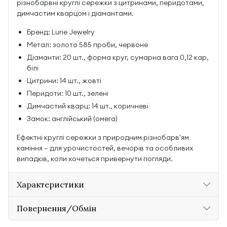
різнобарвні круглі сережки з цитринами, перидотами,
димчастим кварцом і діамантами.
Бренд: Lurie Jewelry
Метал: золото 585 проби, червоне
Діаманти: 20 шт., форма круг, сумарна вага 0,12 кар,
білі
Цитрини: 14 шт., жовті
Перидоти: 10 шт., зелені
Димчастий кварц: 14 шт., коричневі
Замок: англійський (омега)
Ефектні круглі сережки з природним різнобарв'ям
каміння — для урочистостей, вечорів та особливих
випадків, коли хочеться привернути погляди.
Характеристики
Повернення/Обмін