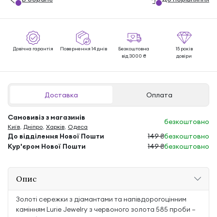
Довічна гарантія
Повернення 14 днів
Безкоштовна
15 років
від 3000 ₴
довіри
Доставка
Оплата
Самовивіз з магазинів
безкоштовно
Київ
,
Дніпро
,
Харків
,
Одеса
До відділення Нової Пошти
149 ₴
безкоштовно
Кур'єром Нової Пошти
149 ₴
безкоштовно
Опис
Золоті сережки з діамантами та напівдорогоцінним
камінням Lurie Jewelry з червоного золота 585 проби —