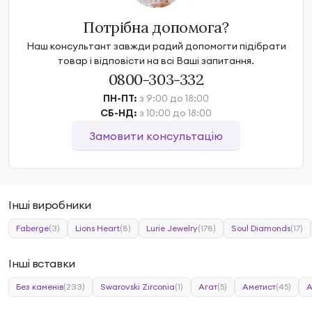
Потрібна допомога?
Наш консультант завжди радий допомогти підібрати
товар і відповісти на всі Ваші запитання.
0800-303-332
ПН-ПТ:
з 9:00 до 18:00
СБ-НД:
з 10:00 до 18:00
Замовити консультацію
Інші виробники
Faberge
(3)
Lions Heart
(8)
Lurie Jewelry
(178)
Soul Diamonds
(17)
Інші вставки
Без каменів
(233)
Swarovski Zirconia
(1)
Агат
(5)
Аметист
(45)
А