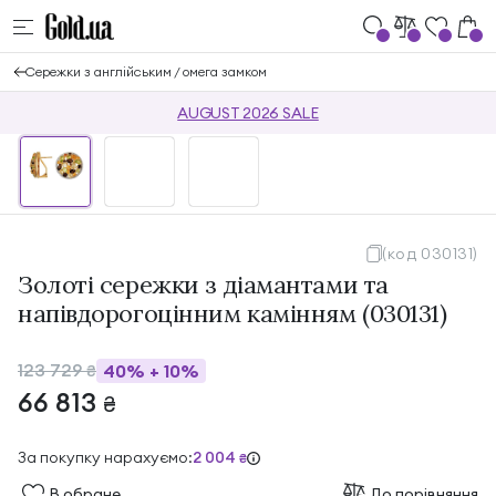
Сережки з англійським / омега замком
AUGUST 2026 SALE
(код 030131)
Золоті сережки з діамантами та
напівдорогоцінним камінням (030131)
123 729
40%
+
10%
₴
66 813
₴
За покупку нарахуємо:
2 004
₴
В обране
До порівняння