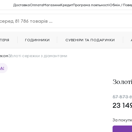
Доставка
Оплата
Магазини
Кредит
Програма лояльності
Обмін / Пове
ТЕРІЯ
ГОДИННИКИ
СУВЕНІРИ ТА ПОДАРУНКИ
мком
Золоті сережки з діамантами
A!
Золоті
57 873
₴
23 14
За покуп