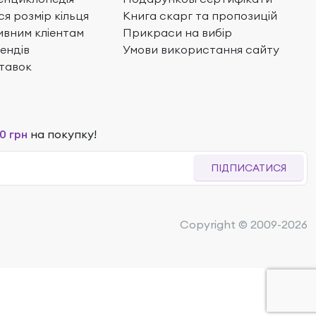
ся розмір кільця
Книга скарг та пропозицій
вним кліентам
Прикраси на вибір
ендів
Умови використання сайту
тавок
0 грн
на покупку!
ПІДПИСАТИСЯ
Copyright © 2009-2026
 149
₴
60%
57 873
₴