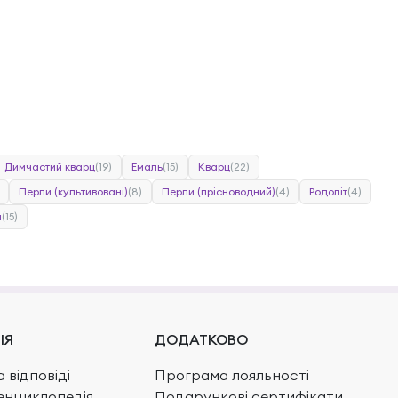
Димчастий кварц
(19)
Емаль
(15)
Кварц
(22)
Перли (культивовані)
(8)
Перли (прісноводний)
(4)
Родоліт
(4)
н
(15)
ІЯ
ДОДАТКОВО
 відповіді
Програма лояльності
енциклопедія
Подарункові сертифікати