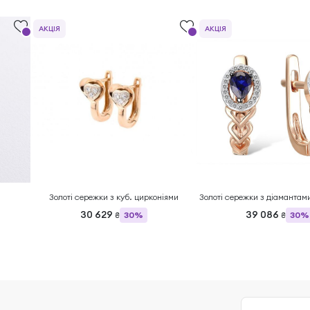
АКЦІЯ
АКЦІЯ
Золоті сережки з куб. цирконіями
Золоті сережки з діамантам
30 629
39 086
30%
30%
₴
₴