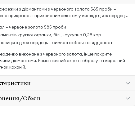
 сережки з діамантами з червоного золота 585 проби —
ена прикраса зі прихованим змістом у вигляді двох сердець.
ал — червоне золото 585 проби
іамантів круглої огранки, білі, ~сукупно 0,28 кар
озиція з двох сердець — символ любові та відданості
ердечко виконане з червоного золота, інше покрите
чими діамантами. Романтичний акцент образу та виразний
нок коханій.
ктеристики
рнення/Обмін