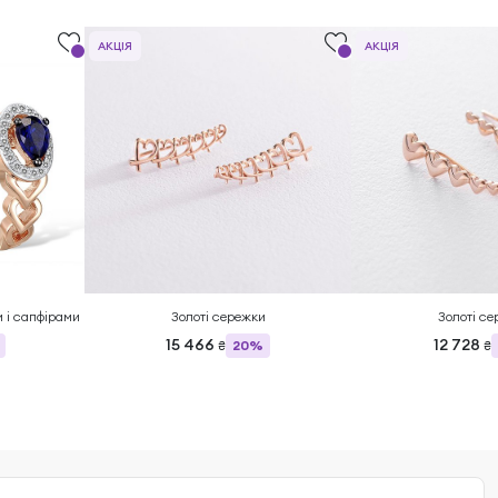
АКЦІЯ
АКЦІЯ
и і сапфірами
Золоті сережки
Золоті с
15 466
12 728
20%
₴
₴