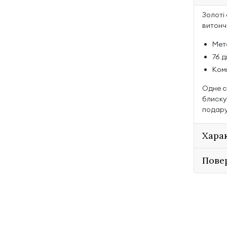
Золоті
витонч
Мет
76 д
Комп
Одне с
блиску
подару
Хара
Пове