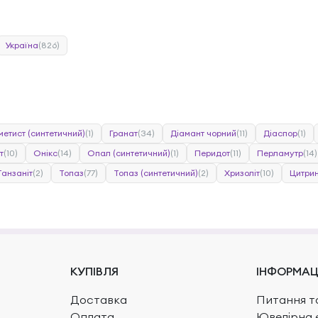
Україна
(826)
метист (синтетичний)
(1)
Гранат
(34)
Діамант чорний
(11)
Діаспор
(1)
т
(10)
Онікс
(14)
Опал (синтетичний)
(1)
Перидот
(11)
Перламутр
(14)
Танзаніт
(2)
Топаз
(77)
Топаз (синтетичний)
(2)
Хризоліт
(10)
Цитри
КУПІВЛЯ
ІНФОРМАЦ
Доставка
Питання та
Оплата
Ювелірна 