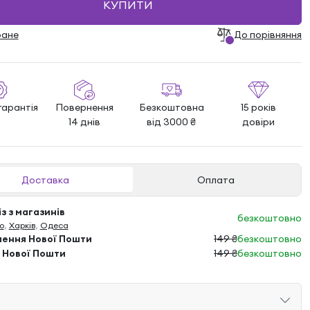
КУПИТИ
ране
До порівняння
гарантія
Повернення
Безкоштовна
15 років
14 днів
від 3000 ₴
довіри
Доставка
Оплата
з з магазинів
безкоштовно
о
,
Харків
,
Одеса
лення Нової Пошти
149 ₴
безкоштовно
 Нової Пошти
149 ₴
безкоштовно