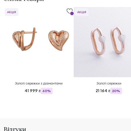
АКЦІЯ
АКЦІЯ
Золоті сережки з діамантами
Золоті сережки
41 999
21 164
60%
20%
₴
₴
Відгуки