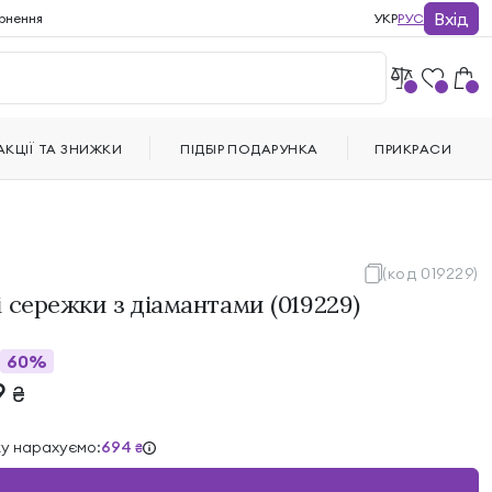
Вхід
рнення
УКР
РУС
АКЦІЇ ТА ЗНИЖКИ
ПІДБІР ПОДАРУНКА
ПРИКРАСИ
(код 019229)
 сережки з діамантами (019229)
60%
9
₴
ку нарахуємо:
694
₴