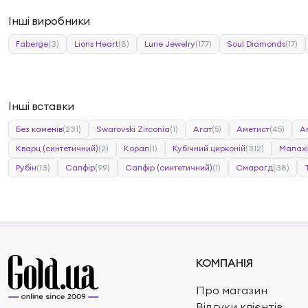
Інші виробники
Faberge
(3)
Lions Heart
(8)
Lurie Jewelry
(177)
Soul Diamonds
(17)
Інші вставки
Без каменів
(231)
Swarovski Zirconia
(1)
Агат
(5)
Аметист
(45)
А
Кварц (синтетичний)
(2)
Корал
(1)
Кубічний цирконій
(312)
Малахі
Рубін
(13)
Сапфір
(99)
Сапфір (синтетичний)
(1)
Смарагд
(38)
КОМПАНІЯ
Про магазин
Відгуки клієнтів