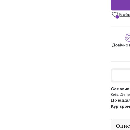
В об
Довічна 
Самовиві
Київ
,
Дніпр
До відді
Кур'єром
Опис