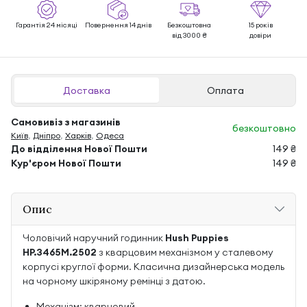
Гарантія 24 місяці
Повернення 14 днів
Безкоштовна
15 років
від 3000 ₴
довіри
Доставка
Оплата
Самовивіз з магазинів
безкоштовно
Київ
,
Дніпро
,
Харків
,
Одеса
До відділення Нової Пошти
149 ₴
Кур'єром Нової Пошти
149 ₴
Опис
Чоловічий наручний годинник
Hush Puppies
HP.3465M.2502
з кварцовим механізмом у сталевому
корпусі круглої форми. Класична дизайнерська модель
на чорному шкіряному ремінці з датою.
Механізм: кварцовий