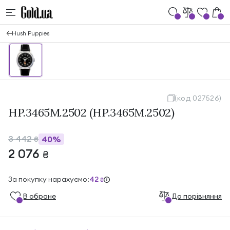
Hush Puppies
(код 027526)
HP.3465M.2502 (HP.3465M.2502)
3 442
40%
₴
2 076
₴
За покупку нарахуємо:
42
₴
В обране
До порівняння