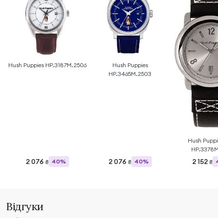
Hush Puppies HP.3187M.2506
Hush Puppies
HP.3465M.2503
Hush Puppi
HP.3378M
2 076
2 076
2 152
40%
40%
₴
₴
₴
Відгуки