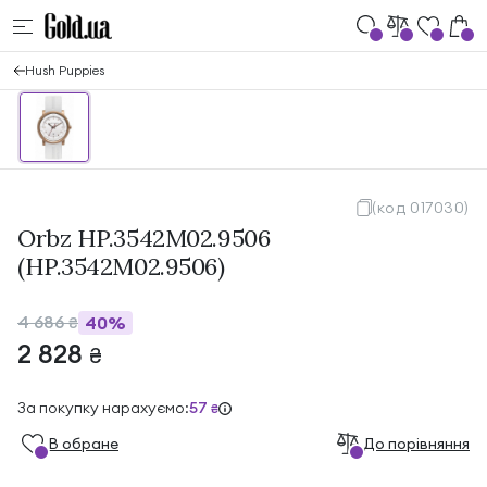
Hush Puppies
(код 017030)
Orbz HP.3542M02.9506
(HP.3542M02.9506)
4 686
40%
₴
2 828
₴
За покупку нарахуємо:
57
₴
В обране
До порівняння