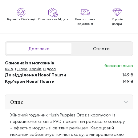
Гарантія 24 місяці
Повернення 14 днів
Безкоштовна
15 років
від 3000 ₴
довіри
Доставка
Оплата
Самовивіз з магазинів
безкоштовно
Київ
,
Дніпро
,
Харків
,
Одеса
До відділення Нової Пошти
149 ₴
Кур'єром Нової Пошти
149 ₴
Опис
Жіночий годинник Hush Puppies Orbz з корпусом із
нержавіючої сталі з PVD-покриттям рожевого кольору
— ефектна модель зі світлим ремінцем. Кварцовий
механізм забезпечує точність ходу, а мінеральне скло