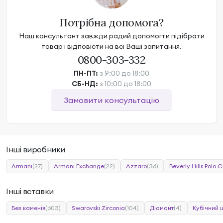
Потрібна допомога?
Наш консультант завжди радий допомогти підібрати
товар і відповісти на всі Ваші запитання.
0800-303-332
ПН-ПТ:
з 9:00 до 18:00
СБ-НД:
з 10:00 до 18:00
Замовити консультацію
Інші виробники
Armani
(27)
Armani Exchange
(22)
Azzaro
(36)
Beverly Hills Polo C
Інші вставки
Без каменів
(603)
Swarovski Zirconia
(104)
Діамант
(4)
Кубічний 