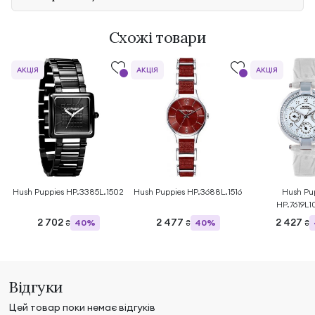
Схожі товари
АКЦІЯ
АКЦІЯ
АКЦІЯ
Hush Puppies HP.3385L.1502
Hush Puppies HP.3688L.1516
Hush Pu
HP.7619L1
2 702
2 477
2 427
40%
40%
₴
₴
₴
Відгуки
Цей товар поки немає відгуків