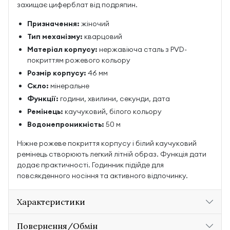
захищає циферблат від подряпин.
Призначення:
жіночий
Тип механізму:
кварцовий
Матеріал корпусу:
нержавіюча сталь з PVD-
покриттям рожевого кольору
Розмір корпусу:
46 мм
Скло:
мінеральне
Функції:
години, хвилини, секунди, дата
Ремінець:
каучуковий, білого кольору
Водонепроникність:
50 м
Ніжне рожеве покриття корпусу і білий каучуковий
ремінець створюють легкий літній образ. Функція дати
додає практичності. Годинник підійде для
повсякденного носіння та активного відпочинку.
Характеристики
Повернення/Обмін