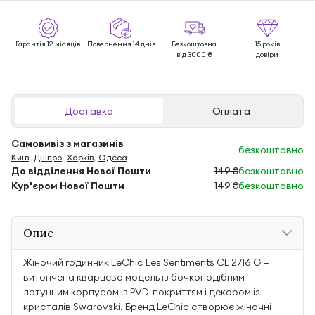
Гарантія 12 місяців
Повернення 14 днів
Безкоштовна
15 років
від 3000 ₴
довіри
Доставка
Оплата
Самовивіз з магазинів
безкоштовно
Київ
,
Дніпро
,
Харків
,
Одеса
До відділення Нової Пошти
149 ₴
безкоштовно
Кур'єром Нової Пошти
149 ₴
безкоштовно
Опис
Жіночий годинник LeChic Les Sentiments CL 2716 G —
витончена кварцева модель із бочкоподібним
латунним корпусом із PVD-покриттям і декором із
кристалів Swarovski. Бренд LeChic створює жіночні