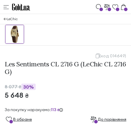
LeChic
(код 014649)
Les Sentiments CL 2716 G (LeChic CL 2716
G)
8 077
30%
₴
5 648
₴
За покупку нарахуємо:
113
₴
В обране
До порівняння