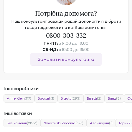
Потрібна допомога?
Наш консультант завжди радий допомогти підібрати
товар і відповісти на всі Ваші запитання.
0800-303-332
ПН-ПТ:
з 9:00 до 18:00
СБ-НД:
з 10:00 до 18:00
Замовити консультацію
Інші виробники
Anne Klein
(117)
Baosaili
(1)
Bigotti
(293)
Bisetti
(2)
Bunz
(3)
Ca
Інші вставки
Без каменів
(2856)
Swarovski Zirconia
(525)
Авантюрин
(1)
Горний