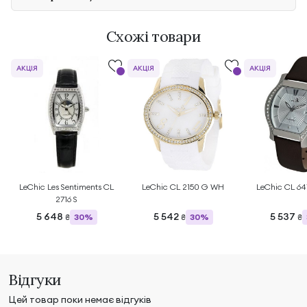
Схожі товари
АКЦІЯ
АКЦІЯ
АКЦІЯ
LeChic Les Sentiments CL
LeChic CL 2150 G WH
LeChic CL 6
2716 S
5 648
5 542
5 537
30%
30%
₴
₴
₴
Відгуки
Цей товар поки немає відгуків