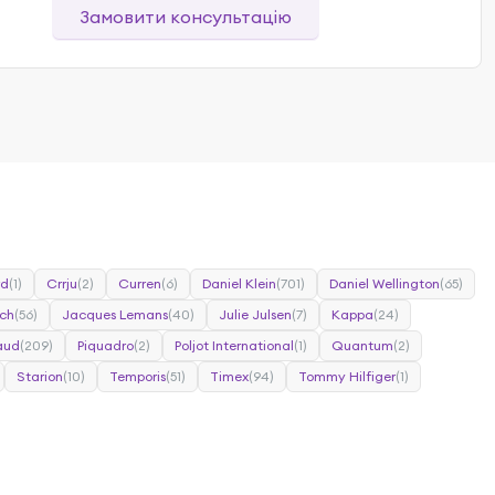
Замовити консультацію
rd
(1)
Crrju
(2)
Curren
(6)
Daniel Klein
(701)
Daniel Wellington
(65)
ch
(56)
Jacques Lemans
(40)
Julie Julsen
(7)
Kappa
(24)
caud
(209)
Piquadro
(2)
Poljot International
(1)
Quantum
(2)
Starion
(10)
Temporis
(51)
Timex
(94)
Tommy Hilfiger
(1)