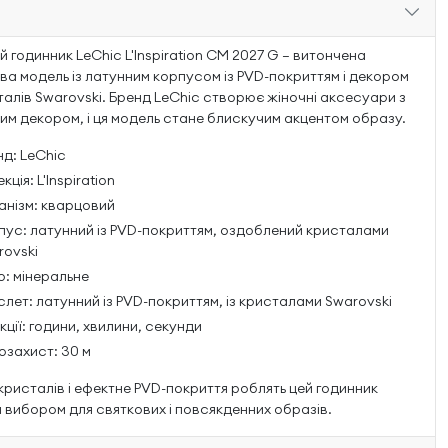
 годинник LeChic L'Inspiration CM 2027 G — витончена
ва модель із латунним корпусом із PVD-покриттям і декором
сталів Swarovski. Бренд LeChic створює жіночні аксесуари з
им декором, і ця модель стане блискучим акцентом образу.
д: LeChic
кція: L'Inspiration
анізм: кварцовий
пус: латунний із PVD-покриттям, оздоблений кристалами
rovski
о: мінеральне
лет: латунний із PVD-покриттям, із кристалами Swarovski
ції: години, хвилини, секунди
озахист: 30 м
кристалів і ефектне PVD-покриття роблять цей годинник
 вибором для святкових і повсякденних образів.