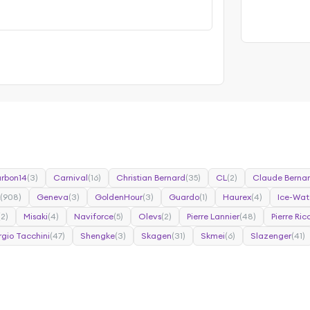
rbon14
(3)
Carnival
(16)
Christian Bernard
(35)
CL
(2)
Claude Berna
(908)
Geneva
(3)
GoldenHour
(3)
Guardo
(1)
Haurex
(4)
Ice-Wat
(2)
Misaki
(4)
Naviforce
(5)
Olevs
(2)
Pierre Lannier
(48)
Pierre Ri
rgio Tacchini
(47)
Shengke
(3)
Skagen
(31)
Skmei
(6)
Slazenger
(41)