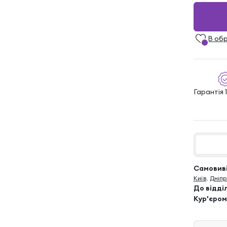
В об
Гарантія 1
Самовиві
Київ
,
Дніпр
До відді
Кур'єром