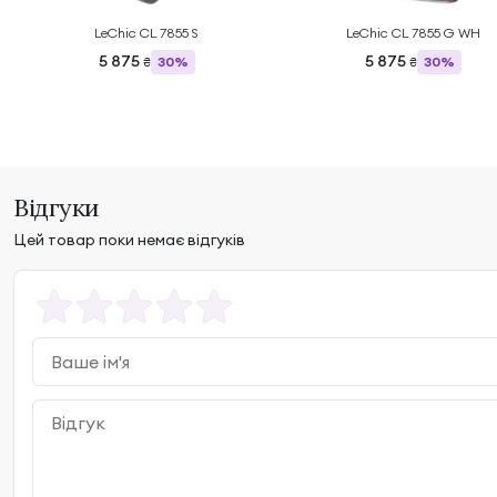
LeChic CL 7855 S
LeChic CL 7855 G WH
5 875
5 875
30%
30%
₴
₴
Відгуки
Цей товар поки немає відгуків