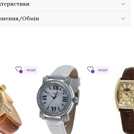
ктеристики
рнення/Обмін
АКЦІЯ
АКЦІЯ