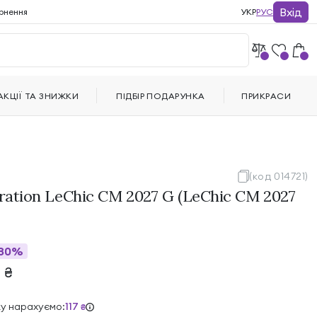
Вхід
рнення
УКР
РУС
АКЦІЇ ТА ЗНИЖКИ
ПІДБІР ПОДАРУНКА
ПРИКРАСИ
(код 014721)
iration LeChic CM 2027 G (LeChic CM 2027
30%
4
₴
ку нарахуємо:
117
₴