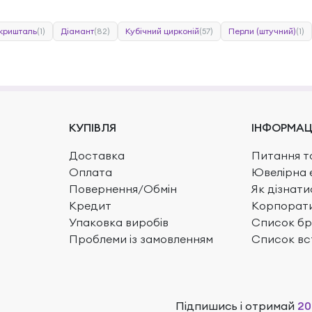
 кришталь
(1)
Діамант
(82)
Кубічний цирконій
(57)
Перли (штучний)
(1)
КУПІВЛЯ
ІНФОРМАЦ
Доставка
Питання та
Оплата
Ювелірна 
Повернення/Обмін
Як дізнати
Кредит
Корпорати
Упаковка виробів
Список бр
Проблеми із замовленням
Список вс
Підпишись і отримай
20