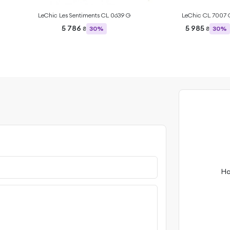
LeChic Les Sentiments CL 0639 G
LeChic CL 7007 
5 786
5 985
30%
30%
₴
₴
На