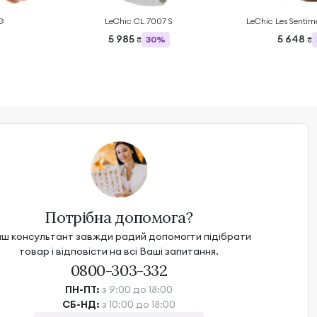
G
LeChic CL 7007 S
LeChic Les Sentim
5 985
5 648
30%
₴
₴
Потрібна допомога?
ш консультант завжди радий допомогти підібрати
товар і відповісти на всі Ваші запитання.
0800-303-332
ПН-ПТ:
з 9:00 до 18:00
СБ-НД:
з 10:00 до 18:00