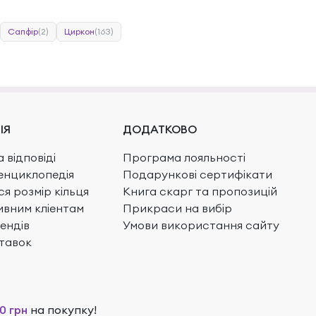
Сапфір
(2)
Циркон
(163)
ІЯ
ДОДАТКОВО
 відповіді
Програма лояльності
енциклопедія
Подарункові сертифікати
ся розмір кільця
Книга скарг та пропозицій
вним кліентам
Прикраси на вибір
ендів
Умови використання сайту
тавок
0 грн
на покупку!