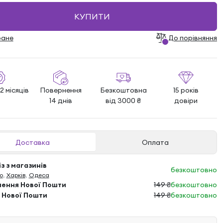
КУПИТИ
ране
До порівняння
2 місяців
Повернення
Безкоштовна
15 років
14 днів
від 3000 ₴
довіри
Доставка
Оплата
з з магазинів
безкоштовно
о
,
Харків
,
Одеса
лення Нової Пошти
149 ₴
безкоштовно
 Нової Пошти
149 ₴
безкоштовно