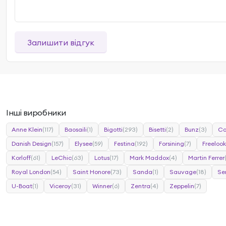
Залишити відгук
Інші виробники
Anne Klein
(117)
Baosaili
(1)
Bigotti
(293)
Bisetti
(2)
Bunz
(3)
Ca
Danish Design
(157)
Elysee
(59)
Festina
(192)
Forsining
(7)
Freelook
Korloff
(61)
LeChic
(63)
Lotus
(17)
Mark Maddox
(4)
Martin Ferrer
Royal London
(54)
Saint Honore
(73)
Sanda
(1)
Sauvage
(18)
Se
U-Boat
(1)
Viceroy
(31)
Winner
(6)
Zentra
(4)
Zeppelin
(7)