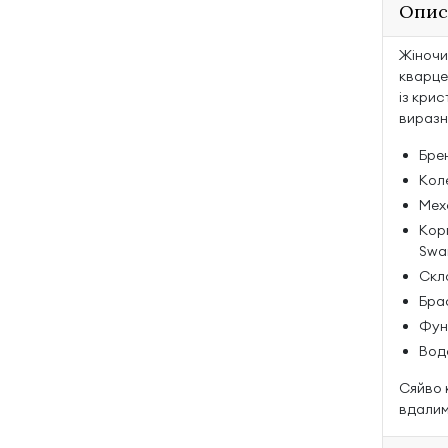
Опис
Жіночий
кварце
із кри
виразн
Брен
Коле
Мех
Кор
Swa
Скл
Брас
Функ
Вод
Сяйво 
вдалим