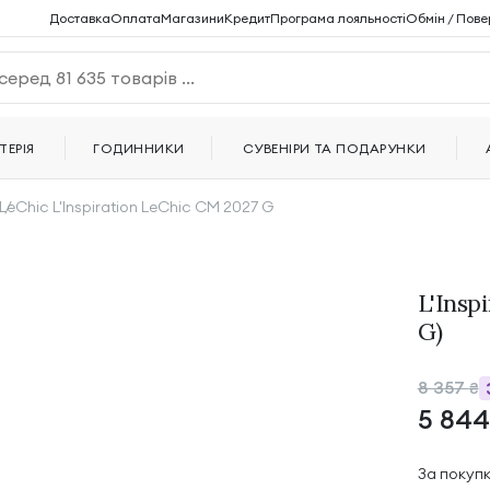
Доставка
Оплата
Магазини
Кредит
Програма лояльності
Обмін / Пове
ТЕРІЯ
ГОДИННИКИ
СУВЕНІРИ ТА ПОДАРУНКИ
LeChic L'Inspiration LeChic CM 2027 G
L'Insp
G)
8 357
₴
5 84
За покуп