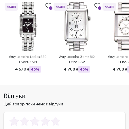
АКЦІЯ
АКЦІЯ
АКЦІЯ
Guy Laroche Ladies 520
Guy Laroche Gents 512
Guy Laroche 
LN520ZNN
LM5512AV
LM551
4 570
4 908
4 908
40%
40%
₴
₴
₴
Відгуки
Цей товар поки немає відгуків