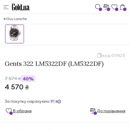
Guy Laroche
(код 017621)
Gents 322 LM5322DF (LM5322DF)
7 574
40%
₴
4 570
₴
За покупку нарахуємо:
91
₴
В обране
До порівняння