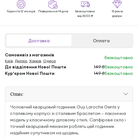
Гарантія 12 місяців
Повернення 14 днів
Безкоштовна
15 років
від 3000 ₴
довіри
Доставка
Оплата
Самовивіз з магазинів
безкоштовно
Київ
,
Дніпро
,
Харків
,
Одеса
До відділення Нової Пошти
149 ₴
безкоштовно
Кур'єром Нової Пошти
149 ₴
безкоштовно
Опис
Чоловічий кварцовий годинник Guy Laroche Gents у
сталевому корпусі зі сталевим браслетом — лаконічна
модель у класичному діловому стилі. Сапфірове скло і
точний кварцовий механізм роблять цей годинник
надійним супутником на щодень.