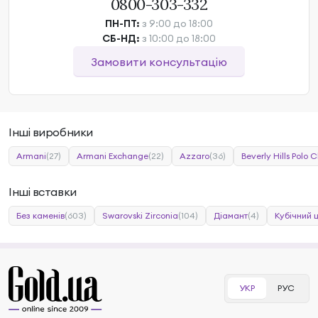
0800-303-332
ПН-ПТ:
з 9:00 до 18:00
СБ-НД:
з 10:00 до 18:00
Замовити консультацію
Інші виробники
Armani
(27)
Armani Exchange
(22)
Azzaro
(36)
Beverly Hills Polo C
Інші вставки
Без каменів
(603)
Swarovski Zirconia
(104)
Діамант
(4)
Кубічний 
УКР
РУС