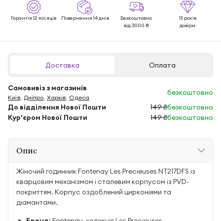
Гарантія 12 місяців
Повернення 14 днів
Безкоштовна
15 років
від 3000 ₴
довіри
Доставка
Оплата
Самовивіз з магазинів
безкоштовно
Київ
,
Дніпро
,
Харків
,
Одеса
До відділення Нової Пошти
149 ₴
безкоштовно
Кур'єром Нової Пошти
149 ₴
безкоштовно
Опис
Жіночий годинник Fontenay Les Precieuses NT217DFS із
кварцовим механізмом і сталевим корпусом із PVD-
покриттям. Корпус оздоблений цирконіями та
діамантами.
Бренд
: Fontenay, колекція Les Precieuses