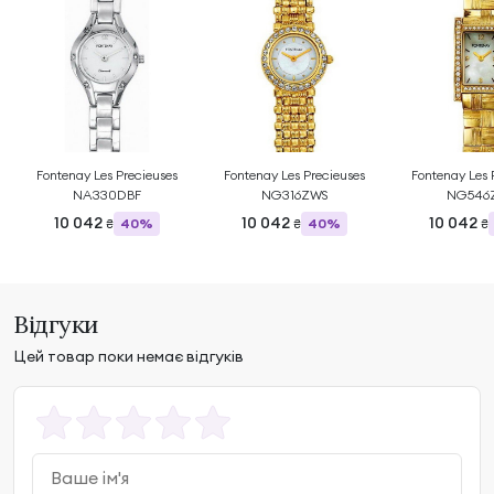
Fontenay Les Precieuses
Fontenay Les Precieuses
Fontenay Les 
NA330DBF
NG316ZWS
NG546
10 042
10 042
10 042
40%
40%
₴
₴
₴
Відгуки
Цей товар поки немає відгуків