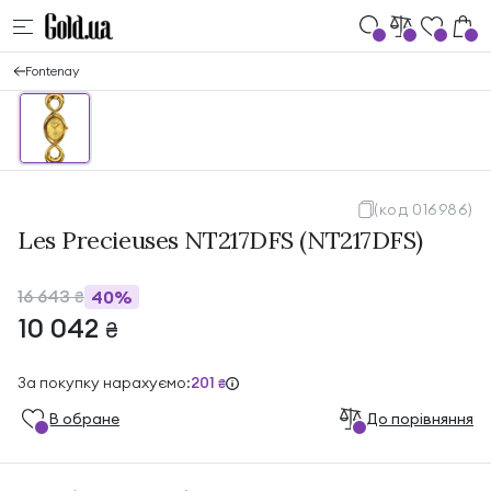
Fontenay
(код 016986)
Les Precieuses NT217DFS (NT217DFS)
16 643
40%
₴
10 042
₴
За покупку нарахуємо:
201
₴
В обране
До порівняння