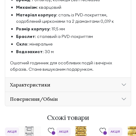
Механізм
: кварцовий
Матеріал корпусу
: сталь із PVD-покриттям,
оздоблений цирконіями та 2 діамантами 0,019 к
Розмір корпусу
: 19,5 мм
Браслет
: сталевий із PVD-покриттям
Скло
: мінеральне
Водозахист
: 30 м
Ошатний годинник для особливих подій і вечірніх
образів. Стане вишуканим подарунком.
Характеристики
Повернення/Обмін
Схожі товари
АКЦІЯ
АКЦІЯ
АКЦІЯ