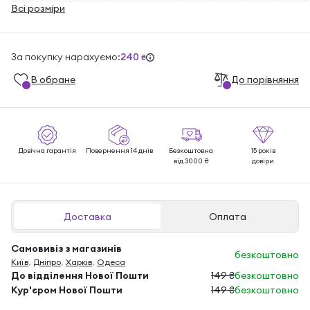
Всі розміри
За покупку нарахуємо:
240
₴
В обране
До порівняння
Довічна гарантія
Повернення 14 днів
Безкоштовна
15 років
від 3000 ₴
довіри
Доставка
Оплата
Самовивіз з магазинів
безкоштовно
Київ
,
Дніпро
,
Харків
,
Одеса
До відділення Нової Пошти
149 ₴
безкоштовно
Кур'єром Нової Пошти
149 ₴
безкоштовно