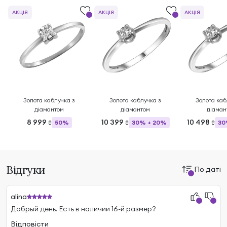
АКЦІЯ
АКЦІЯ
АКЦІЯ
Золота каблучка з
Золота каблучка з
Золота каб
діамантом
діамантом
діаман
8 999
10 399
10 498
50%
30% + 20%
30
₴
₴
₴
Відгуки
По даті
alina
Добрый день. Есть в наличии 16-й размер?
Відповісти