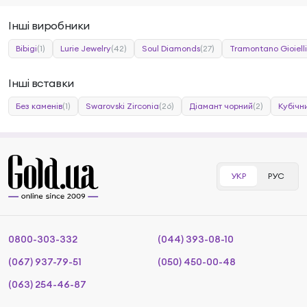
Інші виробники
Bibigi
(1)
Lurie Jewelry
(42)
Soul Diamonds
(27)
Tramontano Gioielli
Інші вставки
Без каменів
(1)
Swarovski Zirconia
(26)
Діамант чорний
(2)
Кубічн
УКР
РУС
0800-303-332
(044) 393-08-10
(067) 937-79-51
(050) 450-00-48
(063) 254-46-87