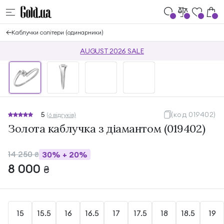
Каблучки солітери (одинарники)
AUGUST 2026 SALE
5
(код 019402)
(6 відгуків)
Золота каблучка з діамантом (019402)
14 250
30%
+
20%
₴
8 000
₴
15
15.5
16
16.5
17
17.5
18
18.5
19