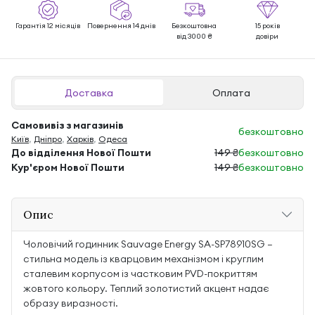
Гарантія 12 місяців
Повернення 14 днів
Безкоштовна
15 років
від 3000 ₴
довіри
Доставка
Оплата
Самовивіз з магазинів
безкоштовно
Київ
,
Дніпро
,
Харків
,
Одеса
До відділення Нової Пошти
149 ₴
безкоштовно
Кур'єром Нової Пошти
149 ₴
безкоштовно
Опис
Чоловічий годинник Sauvage Energy SA-SP78910SG —
стильна модель із кварцовим механізмом і круглим
сталевим корпусом із частковим PVD-покриттям
жовтого кольору. Теплий золотистий акцент надає
образу виразності.