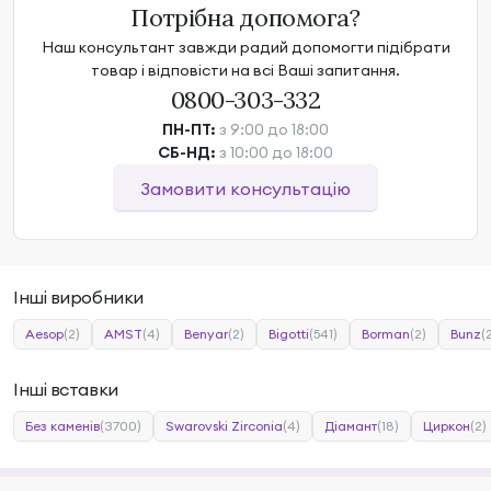
Потрібна допомога?
Наш консультант завжди радий допомогти підібрати
товар і відповісти на всі Ваші запитання.
0800-303-332
ПН-ПТ:
з 9:00 до 18:00
СБ-НД:
з 10:00 до 18:00
Замовити консультацію
Інші виробники
Aesop
(2)
AMST
(4)
Benyar
(2)
Bigotti
(541)
Borman
(2)
Bunz
(
Інші вставки
Без каменів
(3700)
Swarovski Zirconia
(4)
Діамант
(18)
Циркон
(2)