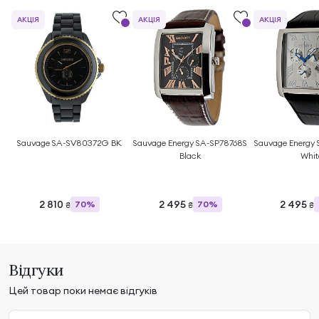
АКЦІЯ
АКЦІЯ
АКЦІЯ
Sauvage SA-SV80372G BK
Sauvage Energy SA-SP78768S
Sauvage Energy
Black
Whit
2 810
2 495
2 495
70%
70%
₴
₴
₴
Відгуки
Цей товар поки немає відгуків