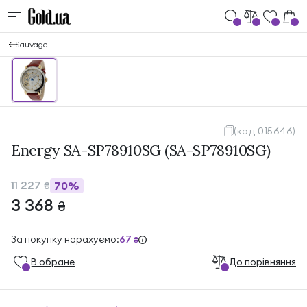
Sauvage
(код 015646)
Energy SA-SP78910SG (SA-SP78910SG)
11 227
70%
₴
3 368
₴
За покупку нарахуємо:
67
₴
В обране
До порівняння