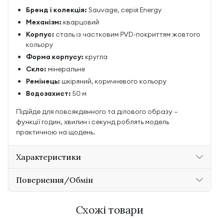
Бренд і колекція:
Sauvage, серія Energy
Механізм:
кварцовий
Корпус:
сталь із частковим PVD-покриттям жовтого
кольору
Форма корпусу:
кругла
Скло:
мінеральне
Ремінець:
шкіряний, коричневого кольору
Водозахист:
50 м
Підійде для повсякденного та ділового образу —
функції годин, хвилин і секунд роблять модель
практичною на щодень.
Характеристики
Повернення/Обмін
Схожі товари