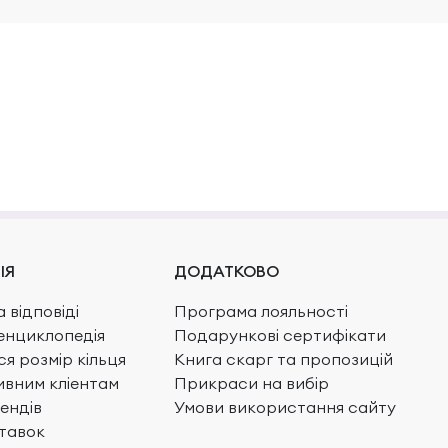
ІЯ
ДОДАТКОВО
 відповіді
Програма лояльності
енциклопедія
Подарункові сертифікати
ся розмір кільця
Книга скарг та пропозицій
вним кліентам
Прикраси на вибір
ендів
Умови використання сайту
тавок