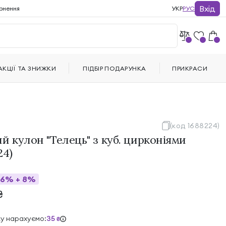
Вхід
рнення
УКР
РУС
АКЦІЇ ТА ЗНИЖКИ
ПІДБІР ПОДАРУНКА
ПРИКРАСИ
(код 1688224)
й кулон "Телець" з куб. цирконіями
24)
26%
+
8%
₴
ку нарахуємо:
35
₴