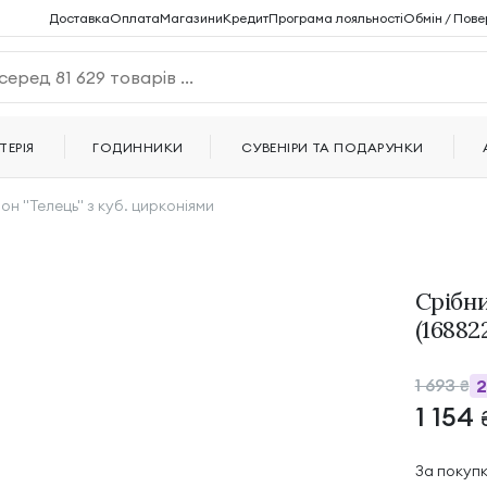
Доставка
Оплата
Магазини
Кредит
Програма лояльності
Обмін / Пове
ТЕРІЯ
ГОДИННИКИ
СУВЕНІРИ ТА ПОДАРУНКИ
он "Телець" з куб. цирконіями
Срібни
(16882
1 693
₴
1 154
За покуп