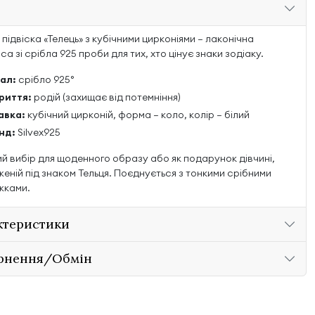
підвіска «Телець» з кубічними цирконіями — лаконічна
а зі срібла 925 проби для тих, хто цінує знаки зодіаку.
ал:
срібло 925°
риття:
родій (захищає від потемніння)
авка:
кубічний цирконій, форма — коло, колір — білий
нд:
Silvex925
й вибір для щоденного образу або як подарунок дівчині,
еній під знаком Тельця. Поєднується з тонкими срібними
жками.
ктеристики
рнення/Обмін