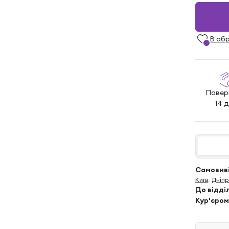
В об
Повер
14 д
Самовиві
Київ
,
Дніпр
До відді
Кур'єром