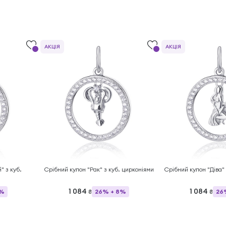
АКЦІЯ
АКЦІЯ
" з куб.
Срібний кулон "Рак" з куб. цирконіями
Срібний кулон "Діва" 
1 084
1 084
8%
26% + 8%
26
₴
₴