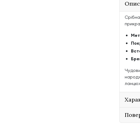
Опис
Срібна 
прикрас
Мет
Пок
Вст
Бре
Чудови
народж
ланцю
Хара
Пове