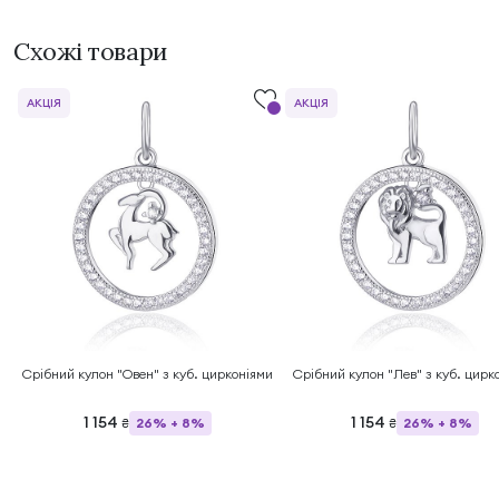
Схожі товари
АКЦІЯ
АКЦІЯ
Срібний кулон "Овен" з куб. цирконіями
Срібний кулон "Лев" з куб. цирк
1 154
1 154
26% + 8%
26% + 8%
₴
₴