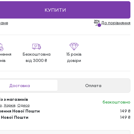
КУПИТИ
ране
До порівняння
нення
Безкоштовна
15 років
нів
від 3000 ₴
довіри
Доставка
Оплата
з з магазинів
безкоштовно
о
,
Харків
,
Одеса
лення Нової Пошти
149 ₴
 Нової Пошти
149 ₴