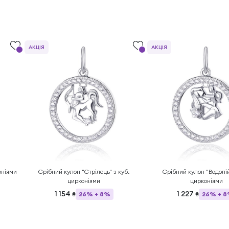
АКЦІЯ
АКЦІЯ
оніями
Срібний кулон "Стрілець" з куб.
Срібний кулон "Водолій
цирконіями
цирконіями
1 154
1 227
26% + 8%
26% + 
₴
₴