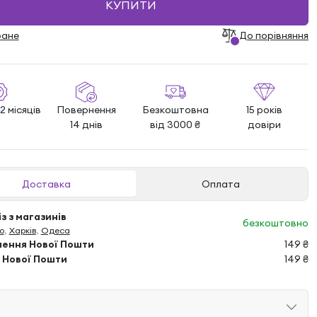
КУПИТИ
ране
До порівняння
2 місяців
Повернення
Безкоштовна
15 років
14 днів
від 3000 ₴
довіри
Доставка
Оплата
з з магазинів
безкоштовно
о
,
Харків
,
Одеса
лення Нової Пошти
149 ₴
 Нової Пошти
149 ₴