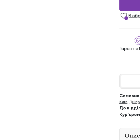
В об
Гарантія 1
Самовиві
Київ
,
Дніпр
До відді
Кур'єром
Опис