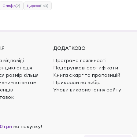
Сапфір
(2)
Циркон
(163)
ІЯ
ДОДАТКОВО
 відповіді
Програма лояльності
енциклопедія
Подарункові сертифікати
ся розмір кільця
Книга скарг та пропозицій
вним кліентам
Прикраси на вибір
ендів
Умови використання сайту
тавок
0 грн
на покупку!