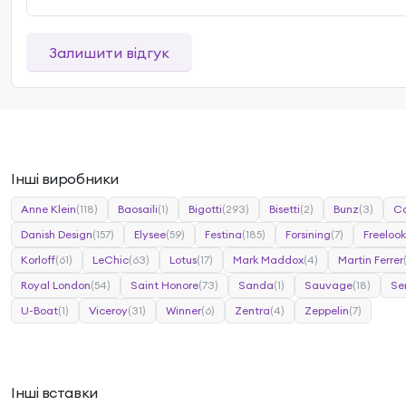
Залишити відгук
Інші виробники
Anne Klein
(118)
Baosaili
(1)
Bigotti
(293)
Bisetti
(2)
Bunz
(3)
Ca
Danish Design
(157)
Elysee
(59)
Festina
(185)
Forsining
(7)
Freelook
Korloff
(61)
LeChic
(63)
Lotus
(17)
Mark Maddox
(4)
Martin Ferrer
Royal London
(54)
Saint Honore
(73)
Sanda
(1)
Sauvage
(18)
Se
U-Boat
(1)
Viceroy
(31)
Winner
(6)
Zentra
(4)
Zeppelin
(7)
Інші вставки