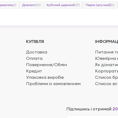
кришталь
(1)
Діамант
(82)
Кубічний цирконій
(57)
Перли (штучний)
(1)
КУПІВЛЯ
ІНФОРМАЦ
Доставка
Питання та
Оплата
Ювелірна 
Повернення/Обмін
Як дізнати
Кредит
Корпорати
Упаковка виробів
Список бр
Проблеми із замовленням
Список вс
Підпишись і отримай
20