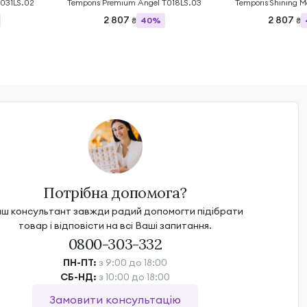
T031LS.02
Temporis Premium Angel T018LS.03
Temporis Shining M
2 807
2 807
40%
₴
₴
Потрібна допомога?
ш консультант завжди радий допомогти підібрати
товар і відповісти на всі Ваші запитання.
0800-303-332
ПН-ПТ:
з 9:00 до 18:00
СБ-НД:
з 10:00 до 18:00
Замовити консультацію