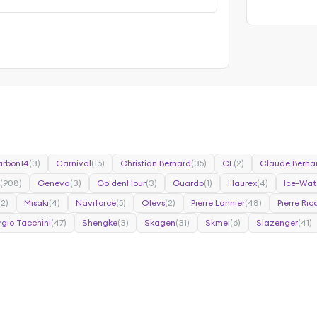
rbon14
(3)
Carnival
(16)
Christian Bernard
(35)
CL
(2)
Claude Berna
(908)
Geneva
(3)
GoldenHour
(3)
Guardo
(1)
Haurex
(4)
Ice-Wat
(2)
Misaki
(4)
Naviforce
(5)
Olevs
(2)
Pierre Lannier
(48)
Pierre Ri
rgio Tacchini
(47)
Shengke
(3)
Skagen
(31)
Skmei
(6)
Slazenger
(41)