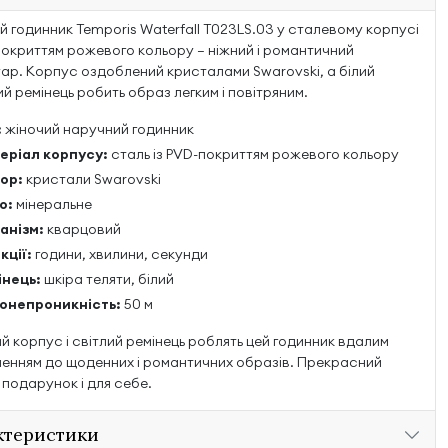
й годинник Temporis Waterfall T023LS.03 у сталевому корпусі
покриттям рожевого кольору — ніжний і романтичний
ар. Корпус оздоблений кристалами Swarovski, а білий
й ремінець робить образ легким і повітряним.
:
жіночий наручний годинник
еріал корпусу:
сталь із PVD-покриттям рожевого кольору
ор:
кристали Swarovski
о:
мінеральне
анізм:
кварцовий
кції:
години, хвилини, секунди
інець:
шкіра теляти, білий
онепроникність:
50 м
й корпус і світлий ремінець роблять цей годинник вдалим
енням до щоденних і романтичних образів. Прекрасний
 подарунок і для себе.
ктеристики