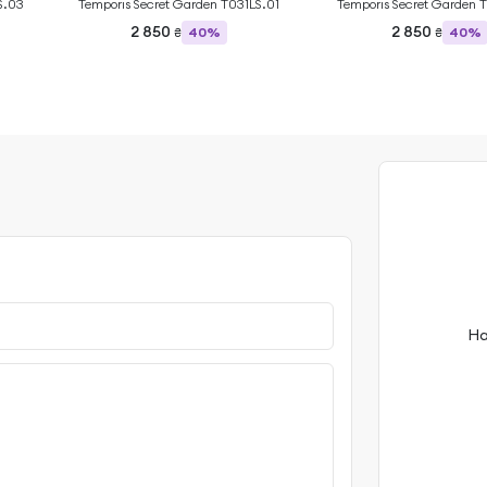
S.03
Temporis Secret Garden T031LS.01
Temporis Secret Garden 
2 850
2 850
40%
40%
₴
₴
На