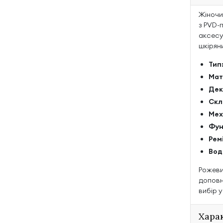
Жіночи
з PVD-
аксесу
шкіряни
Тип
Мат
Дек
Скл
Мех
Фун
Рем
Вод
Рожеви
доповн
вибір у
Хара