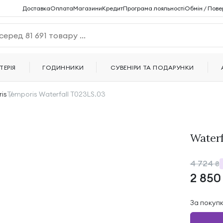
Доставка
Оплата
Магазини
Кредит
Програма лояльності
Обмін / Пове
ТЕРІЯ
ГОДИННИКИ
СУВЕНІРИ ТА ПОДАРУНКИ
is
Temporis Waterfall T023LS.03
Waterf
4 724
₴
2 85
За покуп