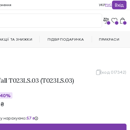
Вхід
рнення
УКР
РУС
АКЦІЇ ТА ЗНИЖКИ
ПІДБІР ПОДАРУНКА
ПРИКРАСИ
(код 017342)
all T023LS.03 (T023LS.03)
40%
0
₴
ку нарахуємо:
57
₴