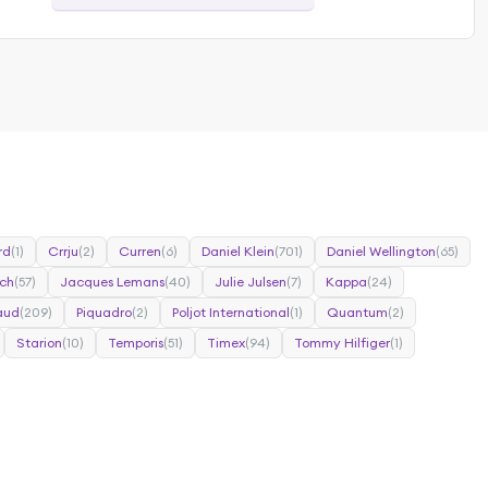
rd
(1)
Crrju
(2)
Curren
(6)
Daniel Klein
(701)
Daniel Wellington
(65)
ch
(57)
Jacques Lemans
(40)
Julie Julsen
(7)
Kappa
(24)
caud
(209)
Piquadro
(2)
Poljot International
(1)
Quantum
(2)
Starion
(10)
Temporis
(51)
Timex
(94)
Tommy Hilfiger
(1)