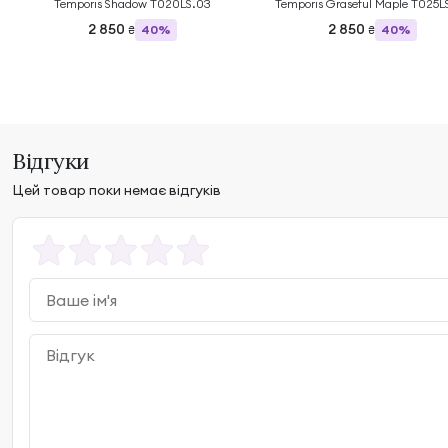
Temporis Shadow T020LS.03
Temporis Graseful Maple T025L
2 850
2 850
40%
40%
₴
₴
Відгуки
Цей товар поки немає відгуків