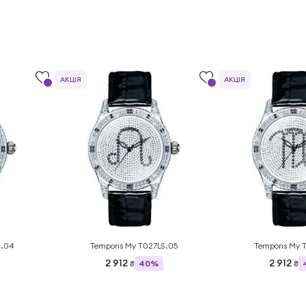
АКЦІЯ
АКЦІЯ
S.04
Temporis My T027LS.05
Temporis My 
2 912
2 912
40%
₴
₴