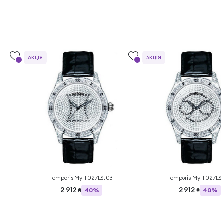
АКЦІЯ
АКЦІЯ
Temporis My T027LS.03
Temporis My T027L
2 912
2 912
40%
40%
₴
₴