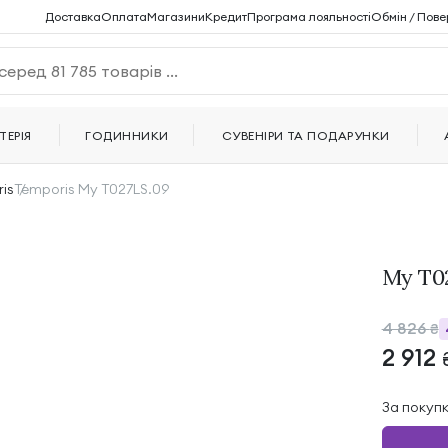
Доставка
Оплата
Магазини
Кредит
Програма лояльності
Обмін / Пове
ТЕРІЯ
ГОДИННИКИ
СУВЕНІРИ ТА ПОДАРУНКИ
is
Temporis My T027LS.09
My T02
4 826
₴
2 912
За покуп