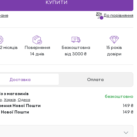
КУПИТИ
ране
До порівняння
2 місяців
Повернення
Безкоштовна
15 років
14 днів
від 3000 ₴
довіри
Доставка
Оплата
з з магазинів
безкоштовно
о
,
Харків
,
Одеса
лення Нової Пошти
149 ₴
 Нової Пошти
149 ₴