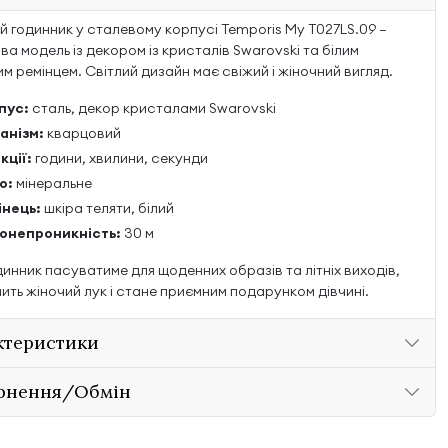
й годинник у сталевому корпусі Temporis My T027LS.09 —
а модель із декором із кристалів Swarovski та білим
м ремінцем. Світлий дизайн має свіжий і жіночний вигляд.
пус:
сталь, декор кристалами Swarovski
анізм:
кварцовий
кції:
години, хвилини, секунди
о:
мінеральне
інець:
шкіра теляти, білий
онепроникність:
30 м
динник пасуватиме для щоденних образів та літніх виходів,
ить жіночий лук і стане приємним подарунком дівчині.
ктеристики
рнення/Обмін