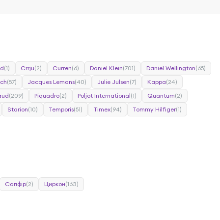
rd
(1)
Crrju
(2)
Curren
(6)
Daniel Klein
(701)
Daniel Wellington
(65)
tch
(57)
Jacques Lemans
(40)
Julie Julsen
(7)
Kappa
(24)
caud
(209)
Piquadro
(2)
Poljot International
(1)
Quantum
(2)
Starion
(10)
Temporis
(51)
Timex
(94)
Tommy Hilfiger
(1)
Сапфір
(2)
Циркон
(163)