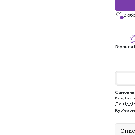
В об
Гарантія 1
Самовиві
Київ
,
Дніпр
До відді
Кур'єром
Опис