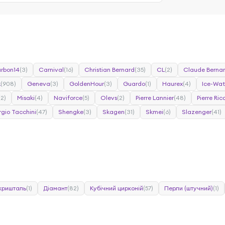
rbon14
(3)
Carnival
(16)
Christian Bernard
(35)
CL
(2)
Claude Berna
k
(908)
Geneva
(3)
GoldenHour
(3)
Guardo
(1)
Haurex
(4)
Ice-Wa
(2)
Misaki
(4)
Naviforce
(5)
Olevs
(2)
Pierre Lannier
(48)
Pierre Ri
rgio Tacchini
(47)
Shengke
(3)
Skagen
(31)
Skmei
(6)
Slazenger
(41)
 кришталь
(1)
Діамант
(82)
Кубічний цирконій
(57)
Перли (штучний)
(1)