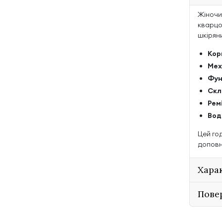
Жіночи
кварцов
шкіряни
Кор
Мех
Фун
Скл
Рем
Вод
Цей го
доповн
Хара
Пове