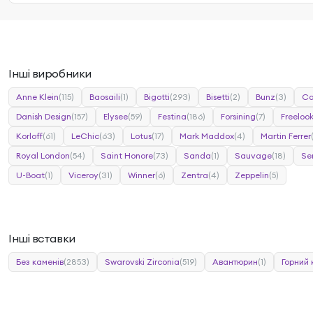
Інші виробники
Anne Klein
(115)
Baosaili
(1)
Bigotti
(293)
Bisetti
(2)
Bunz
(3)
Ca
Danish Design
(157)
Elysee
(59)
Festina
(186)
Forsining
(7)
Freeloo
Korloff
(61)
LeChic
(63)
Lotus
(17)
Mark Maddox
(4)
Martin Ferrer
Royal London
(54)
Saint Honore
(73)
Sanda
(1)
Sauvage
(18)
Se
U-Boat
(1)
Viceroy
(31)
Winner
(6)
Zentra
(4)
Zeppelin
(5)
Інші вставки
Без каменів
(2853)
Swarovski Zirconia
(519)
Авантюрин
(1)
Горний