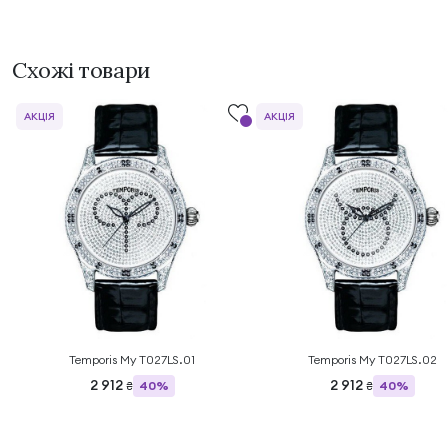
Схожі товари
АКЦІЯ
АКЦІЯ
Temporis My T027LS.01
Temporis My T027LS.02
2 912
2 912
40%
40%
₴
₴