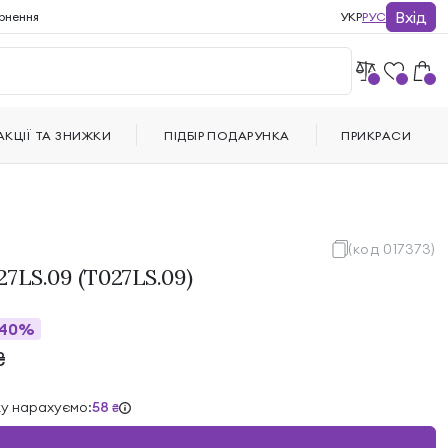
Вхід
рнення
УКР
РУС
АКЦІЇ ТА ЗНИЖКИ
ПІДБІР ПОДАРУНКА
ПРИКРАСИ
(код 017373)
7LS.09 (T027LS.09)
40%
₴
ку нарахуємо:
58
₴