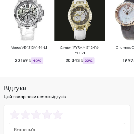
Venus VE-1315A1-14-L1
Cimier "PYRAMIS" 2416-
Charmex C
YP021
20 169
20 343
19 9
40%
22%
₴
₴
Відгуки
Цей товар поки немає відгуків