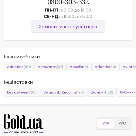
0800-303-332
ПН-ПТ:
з 9:00 до 18:00
СБ-НД:
з 10:00 до 18:00
Замовити консультацію
Інші виробники
Adriatica
(181)
Aerowatch
(67)
Appella
(3)
Atlantic
(36)
Aviator
Інші вставки
Без каменів
(783)
Swarovski Zirconia
(126)
Діамант
(182)
Кубічний
УКР
РУС