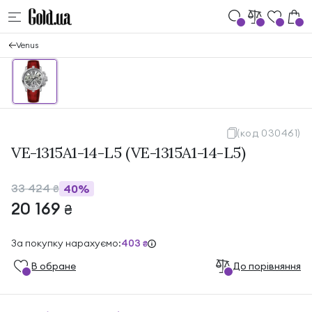
Venus
(код 030461)
VE-1315A1-14-L5 (VE-1315A1-14-L5)
33 424
40%
₴
20 169
₴
За покупку нарахуємо:
403
₴
В обране
До порівняння