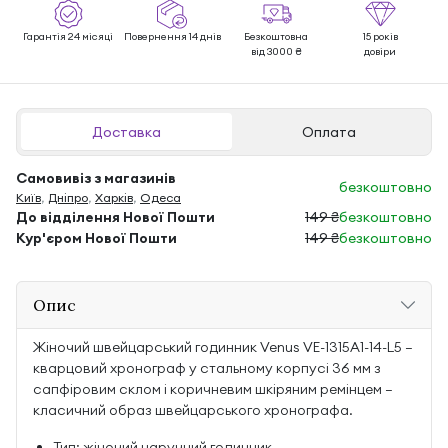
Гарантія 24 місяці
Повернення 14 днів
Безкоштовна
15 років
від 3000 ₴
довіри
Доставка
Оплата
Самовивіз з магазинів
безкоштовно
Київ
,
Дніпро
,
Харків
,
Одеса
До відділення Нової Пошти
149 ₴
безкоштовно
Кур'єром Нової Пошти
149 ₴
безкоштовно
Опис
Жіночий швейцарський годинник Venus VE-1315A1-14-L5 —
кварцовий хронограф у стальному корпусі 36 мм з
сапфіровим склом і коричневим шкіряним ремінцем —
класичний образ швейцарського хронографа.
Тип: жіночий наручний годинник