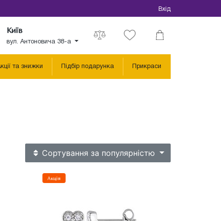
Вхід
Київ
вул. Антоновича 38-а
кції та знижки
Підбір подарунка
Прикраси
Сортування
за популярністю
Акція