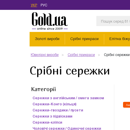
УКР
РУС
Золоті вироби
Срібні прикраси
Елітна біжу
Ювелірні вироби
Срібні прикраси
Срібні сережки
Срібні сережки
Категорії
Сережки з англійським / омега замком
Сережки-Конго (кільця)
Ак
Сережки-гвоздики / пусети
Сережки з підвісками
Сережки-кліпси
Чоловічі сережки / Одиночні сережки