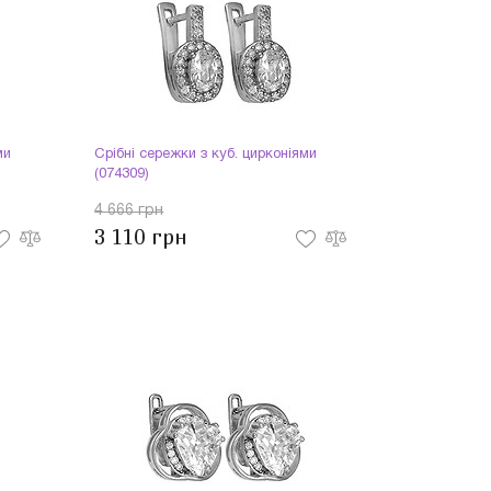
ми
Срібні сережки з куб. цирконіями
(074309)
4 666 грн
3 110 грн