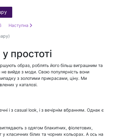
ару
6
Наступна
ару)
 у простоті
ршують образ, роблять його більш виграшним та
и не вийде з моди. Свою популярність вони
 випадку з золотими прикрасами, ціну. Ми
лених у каталозі.
і і з casual look, і з вечірнім вбранням. Однак є
виглядають з одягом блакитних, фіолетових,
г у класичних білих та чорних кольорах. А ось на