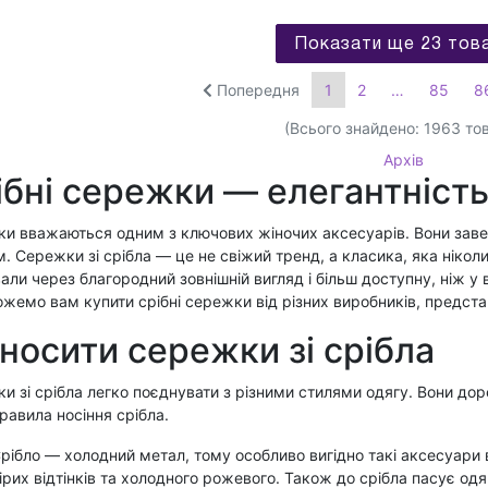
Показати ще 23 тов
Попередня
1
2
…
85
8
(Всього знайдено:
1963
тов
Архів
ібні сережки — елегантність
и вважаються одним з ключових жіночих аксесуарів. Вони заве
м. Сережки зі срібла — це не свіжий тренд, а класика, яка нікол
али через благородний зовнішній вигляд і більш доступну, ніж у
жемо вам купити срібні сережки від різних виробників, представ
 носити сережки зі срібла
 зі срібла легко поєднувати з різними стилями одягу. Вони доречн
правила носіння срібла.
рібло — холодний метал, тому особливо вигідно такі аксесуари 
ірих відтінків та холодного рожевого. Також до срібла пасує одя