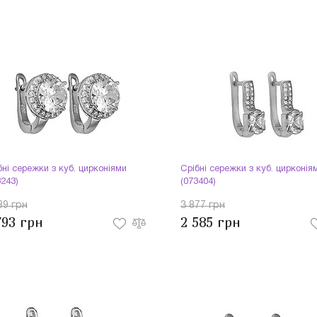
бні сережки з куб. цирконіями
Срібні сережки з куб. цирконія
3243)
(073404)
89 грн
3 877 грн
793 грн
2 585 грн