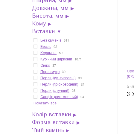
Ширина, мм
▶
Довжина, мм
▶
Висота, мм
▶
Кому
▶
Вставки
▼
611
Без каменів
92
Емаль
59
Кераміка
1071
Кубічний цирконій
37
Онікс
30
Срі
Перламутр
(07
39
Перли (культивовані)
24
Перли (прісноводний)
5 6
23
Перли (штучний)
3 
24
Сапфір (синтетичний)
Показати все
Колір вставки
▶
Форма вставки
▶
Твій камінь
▶