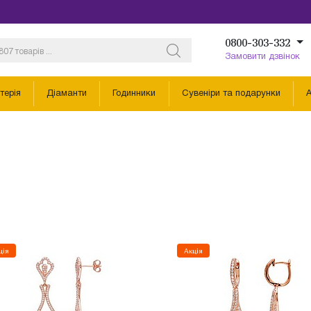
0800-303-332
Замовити дзвінок
терія
Діаманти
Годинники
Сувеніри та подарунки
А
ція
Акція