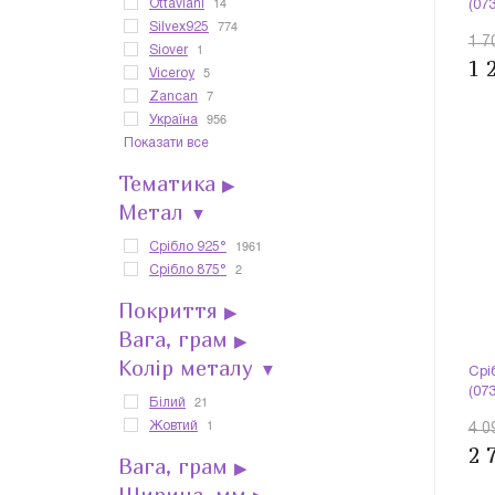
14
Ottaviani
(07
774
Silvex925
1 7
1
Siover
1 
5
Viceroy
7
Zancan
956
Україна
Показати все
Тематика
▶
Метал
▼
1961
Срібло 925°
2
Срібло 875°
Покриття
▶
Вага, грам
▶
Колір металу
▼
Срі
(07
21
Білий
1
Жовтий
4 0
2 
Вага, грам
▶