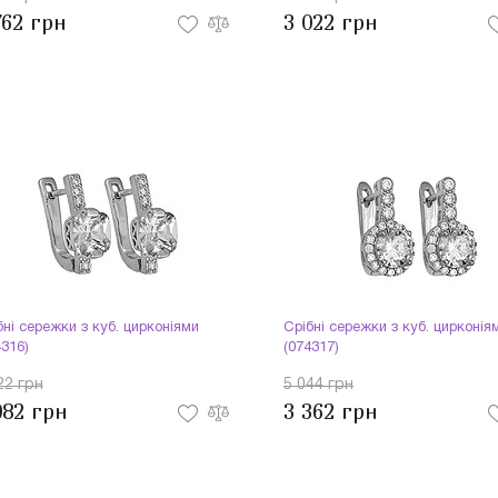
762 грн
3 022 грн
бні сережки з куб. цирконіями
Срібні сережки з куб. цирконія
4316)
(074317)
22 грн
5 044 грн
082 грн
3 362 грн