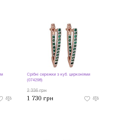
ми
Срібні сережки з куб. цирконіями
(074298)
2 336 грн
1 730 грн