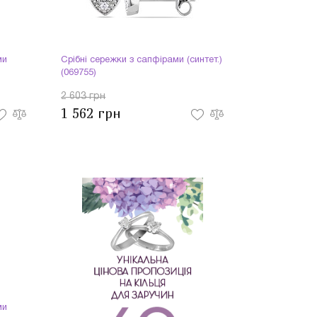
ми
Срібні сережки з сапфірами (синтет.)
(069755)
2 603 грн
1 562 грн
ми