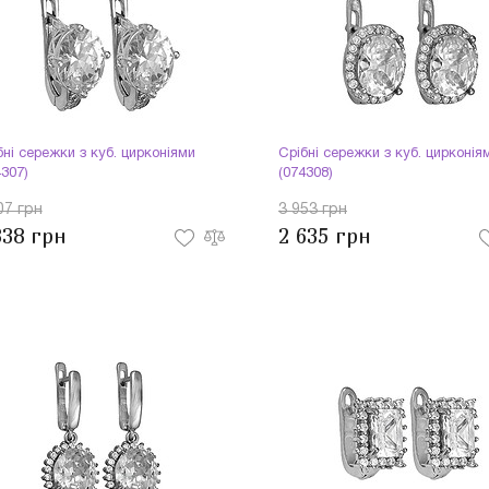
бні сережки з куб. цирконіями
Срібні сережки з куб. цирконія
4307)
(074308)
07 грн
3 953 грн
338 грн
2 635 грн