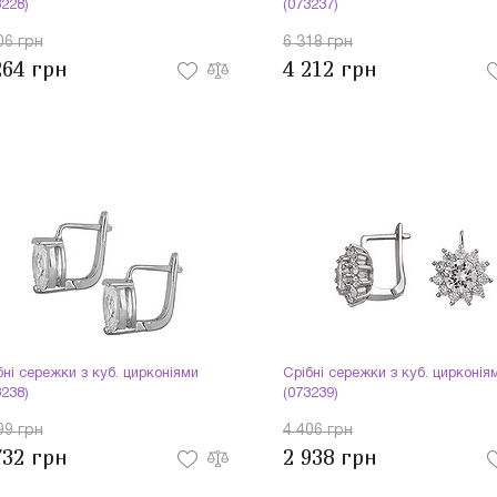
3228)
(073237)
06 грн
6 318 грн
264 грн
4 212 грн
бні сережки з куб. цирконіями
Срібні сережки з куб. цирконія
3238)
(073239)
99 грн
4 406 грн
732 грн
2 938 грн