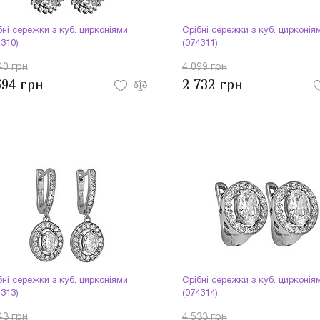
бні сережки з куб. цирконіями
Срібні сережки з куб. цирконія
4310)
(074311)
40 грн
4 099 грн
694 грн
2 732 грн
бні сережки з куб. цирконіями
Срібні сережки з куб. цирконія
4313)
(074314)
43 грн
4 533 грн