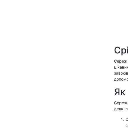
Ср
Сережк
цікави
завоюв
допомо
Як
Сережки
деякі 
С
с