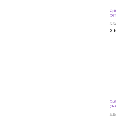
Срі
(07
5 5
3 
Срі
(07
5 6