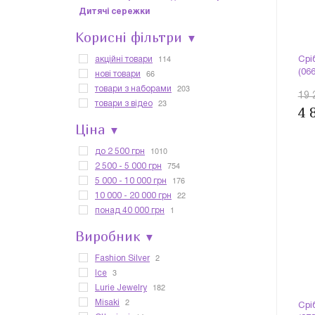
Дитячі сережки
Корисні фільтри
▼
114
акційні товари
Срі
66
(06
нові товари
203
товари з наборами
19 
23
товари з відео
4 
Ціна
▼
1010
до 2 500 грн
754
2 500 - 5 000 грн
176
5 000 - 10 000 грн
22
10 000 - 20 000 грн
1
понад 40 000 грн
Виробник
▼
2
Fashion Silver
3
Ice
182
Lurie Jewelry
2
Misaki
Срі