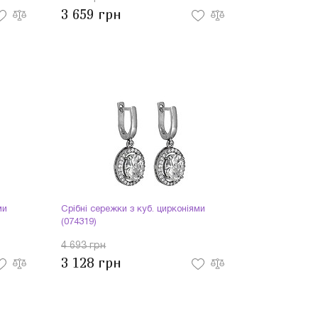
3 659 грн
ми
Срібні сережки з куб. цирконіями
(074319)
4 693 грн
3 128 грн