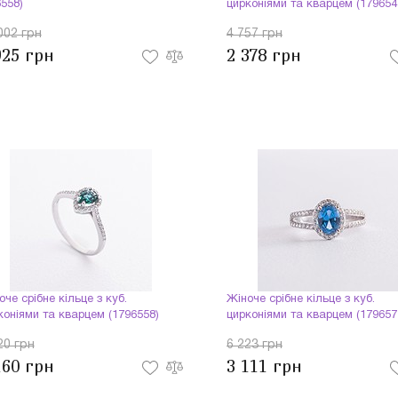
6558)
цирконіями та кварцем (179654
002 грн
4 757 грн
925 грн
2 378 грн
оче срібне кільце з куб.
Жіноче срібне кільце з куб.
коніями та кварцем (1796558)
цирконіями та кварцем (179657
20 грн
6 223 грн
160 грн
3 111 грн