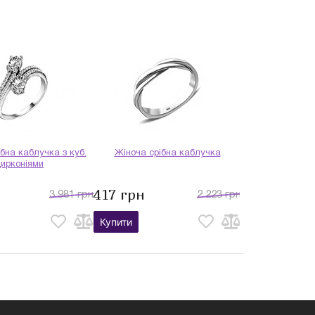
бна каблучка з куб.
Жіноча срібна каблучка
цирконіями
417 грн
3 981 грн
2 223 грн
Купити