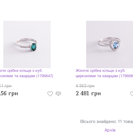
оче срібне кільце з куб.
Жіноче срібне кільце з куб.
коніями та кварцем (1796647)
цирконіями та кварцем (179668
11 грн
4 963 грн
456 грн
2 481 грн
(Всього знайдено:
11
това
Архів