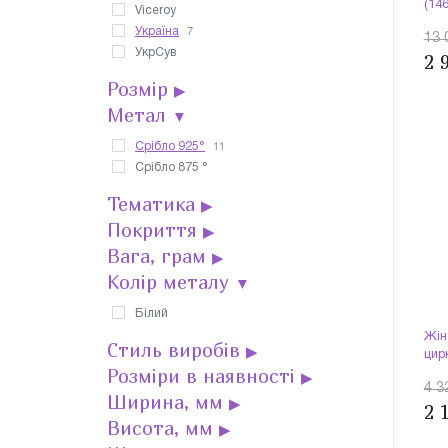
(14
Viceroy
7
Україна
13 
УкрСув
2 
Розмір
▶
Метал
▼
11
Срібло 925°
Срібло 875 °
Тематика
▶
Покриття
▶
Вага, грам
▶
Колір металу
▼
Білий
Жін
Стиль виробів
▶
цир
Розміри в наявності
▶
4 3
Ширина, мм
▶
2 
Висота, мм
▶