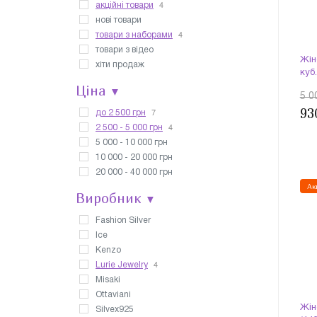
4
акційні товари
нові товари
4
товари з наборами
товари з відео
Жін
хіти продаж
куб
Ціна
▼
5 0
93
7
до 2 500 грн
4
2 500 - 5 000 грн
5 000 - 10 000 грн
10 000 - 20 000 грн
20 000 - 40 000 грн
Ак
Виробник
▼
Fashion Silver
Ice
Kenzo
4
Lurie Jewelry
Misaki
Ottaviani
Жін
Silvex925