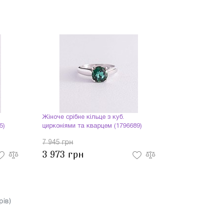
Жіноче срібне кільце з куб.
5)
цирконіями та кварцем (1796689)
7 945 грн
3 973 грн
рів)