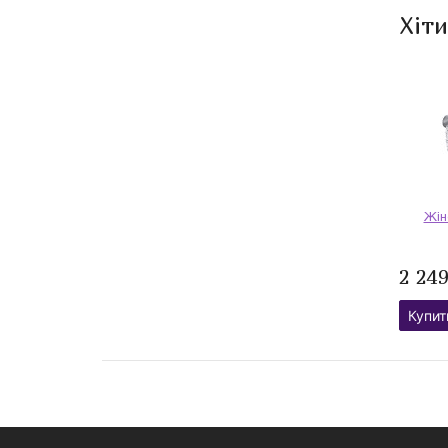
Хіт
Жін
2 24
Купит