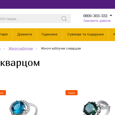
0800-303-332
Замовити дзвінок
терія
Діаманти
Годинники
Сувеніри та подарунки
А
и
Жіночі каблучки
Жіночі каблучки з кварцом
 кварцом
ція
Акція