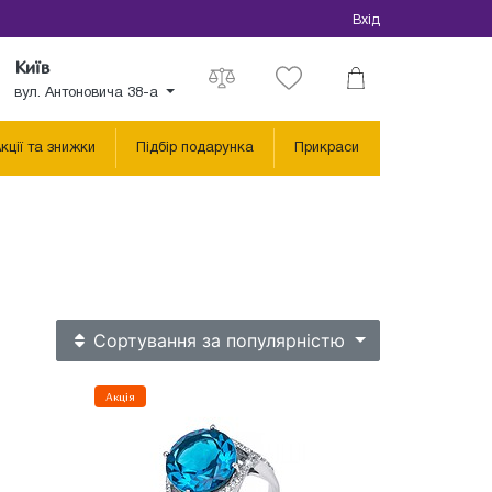
Вхід
Київ
вул. Антоновича 38-а
кції та знижки
Підбір подарунка
Прикраси
Сортування
за популярністю
Акція