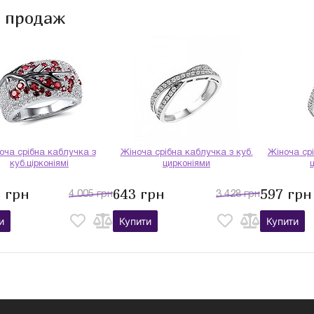
и продаж
оча срібна каблучка з
Жіноча срібна каблучка з куб.
Жіноча срі
куб.цірконіямі
цирконіями
9 грн
643 грн
597 грн
4 005 грн
3 428 грн
и
Купити
Купити