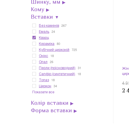
Шинку, мм
▶
Кому
▶
Вставки
▼
267
Без каменів
24
Емаль
Кварц
80
Кераміка
725
Кубічний цирконій
18
Онікс
26
Опал
31
Перли (прісноводний)
Жін
18
цир
Сапфір (синтетичний)
18
Топаз
4 9
34
Циркон
2 
Показати все
Колір вставки
▶
Форма вставки
▶