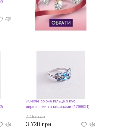
2)
Жіноче срібне кільце з куб.
2)
цирконіями та кварцами (1796631)
7 457 грн
3 728 грн