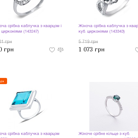
оча срібна каблучка з кварцом і
Жіноча срібна каблучка з квар
. цирконіями (143247)
куб. цирконіями (143343)
01 грн
5 719 грн
0 грн
1 073 грн
ція
оча срібна каблучка з кварцом
Жіноче срібне кільце з куб.