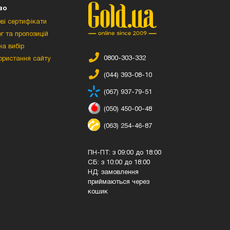
во
ві сертифікати
г та пропозицій
а вибір
0800-303-332
ористання сайту
(044) 393-08-10
(067) 937-79-51
(050) 450-00-48
(063) 254-46-87
ПН-ПТ: з 09:00 до 18:00
СБ: з 10:00 до 18:00
НД: замовлення
приймаються через
кошик