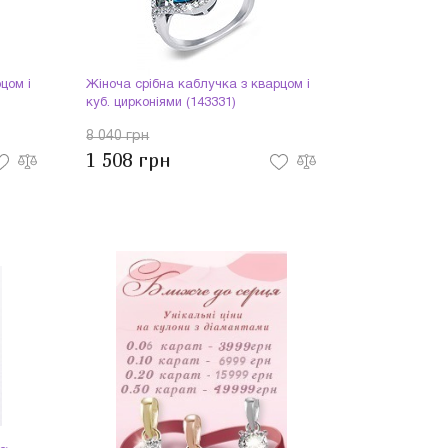
цом і
Жіноча срібна каблучка з кварцом і
куб. цирконіями (143331)
8 040 грн
1 508 грн