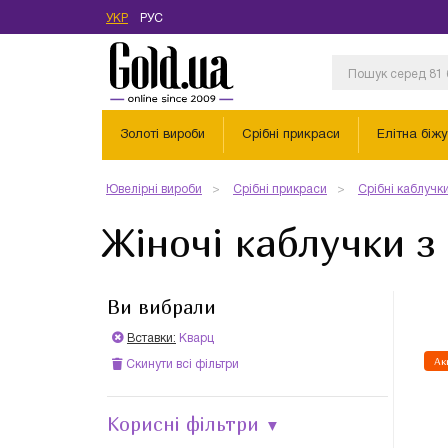
УКР
РУС
Золоті вироби
Срібні прикраси
Елітна біжу
Ювелірні вироби
Срібні прикраси
Срібні каблучк
Жіночі каблучки з
Ви вибрали
Вставки:
Кварц
Ак
Скинути всі фільтри
Корисні фільтри
▼