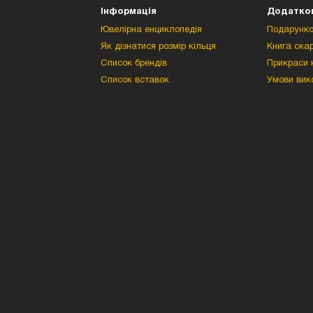
Інформація
Додатко
Ювелірна енциклопедія
Подарунко
Як дізнатися розмір кільця
Книга скар
Список брендів
Прикраси н
Список вставок
Умови вик