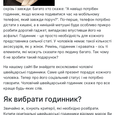
скрізь і завжди. Багато хто скаже: "А навіщо потрібен
годинник, якщо можна подивитися час на мобільному
телефоні, який завжди поруч?". По-перше, телефон потрібно
дістати з кишені, а в нинішній метушні буде особливо прикро
розбити дорогий гаджет, випадково впустивши його на
асфальт. Годинник - це просто необхідність для кожного
представника сильної статі. У чоловіків немає такої кількості
аксесуарів, як у жінок. Ремінь, годинник і краватка - ось ті
елементи, які можуть сказати про людину багато. Так чому
б не зробити такий подарунок?
На нашому сайті Ви знайдете ексклюзивні чоловічі
швейцарські годинники. Саме цей презент порадує кожного
чоловіка. Тепер про його соціальний статус і не потрібно
говорити. Чоловічий швейцарський годинник скаже про все
краще будь-яких слів.
Як вибрати годинник?
Звичайно ж, існують критерії, які необхідно розібрати.
Купити оригінальні швейцарські годинники відомих марок Ви