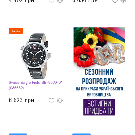
4 402 грн
6 654 грн
Акція
Swiss Eagle Field SE-9030-01
(035652)
6 623 грн