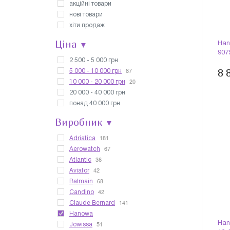
акційні товари
нові товари
хіти продаж
Ціна
▼
Han
907
2 500 - 5 000 грн
87
8 
5 000 - 10 000 грн
20
10 000 - 20 000 грн
20 000 - 40 000 грн
понад 40 000 грн
Виробник
▼
181
Adriatica
67
Aerowatch
36
Atlantic
42
Aviator
68
Balmain
42
Candino
141
Claude Bernard
Hanowa
51
Han
Jowissa