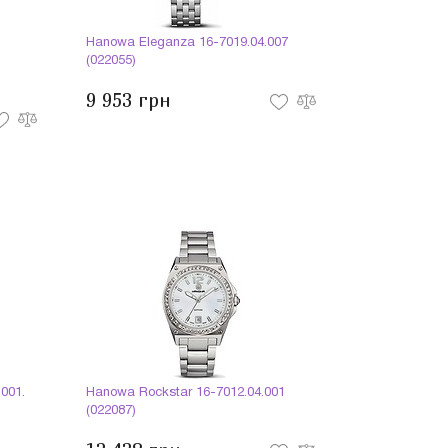
1
Hanowa Eleganza 16-7019.04.007
(022055)
9 953 грн
001.
Hanowa Rockstar 16-7012.04.001
(022087)