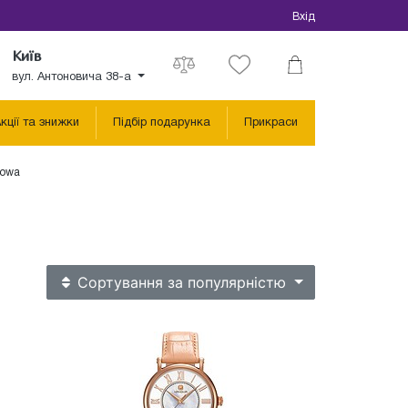
Вхід
Київ
вул. Антоновича 38-а
кції та знижки
Підбір подарунка
Прикраси
nowa
a
Сортування
за популярністю