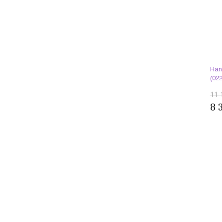
Han
(02
11 
8 