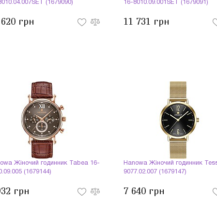
8010.04.007SET (1679090)
16-8010.09.001SET (1679091)
 620 грн
11 731 грн
owa Жіночий годинник Tabea 16-
Hanowa Жіночий годинник Tes
0.09.005 (1679144)
9077.02.007 (1679147)
932 грн
7 640 грн