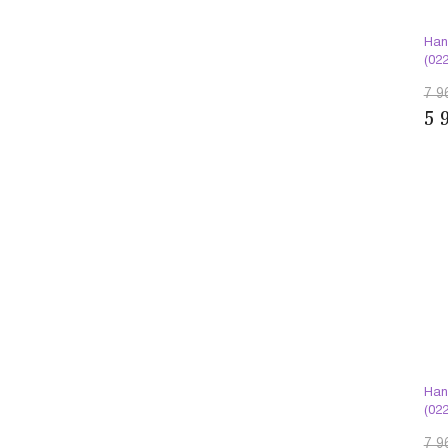
Han
(02
7 9
5 
Han
(02
7 9