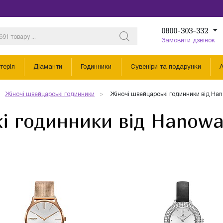
0800-303-332
Замовити дзвінок
терія
Діаманти
Годинники
Сувеніри та подарунки
А
Жіночі швейцарські годинники
Жіночі швейцарські годинники від Ha
кі годинники від Hanow