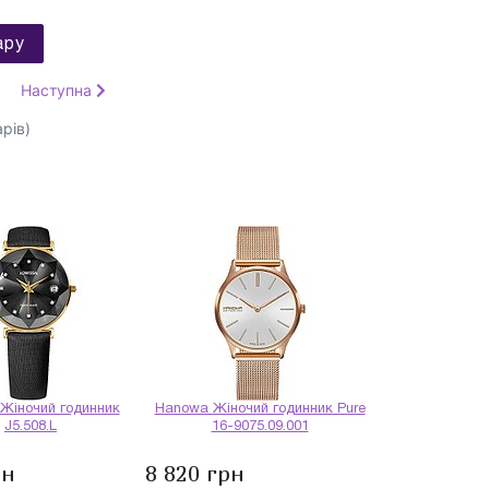
ару
Наступна
рів)
 Жіночий годинник
Hanowa Жіночий годинник Pure
J5.508.L
16-9075.09.001
рн
8 820 грн