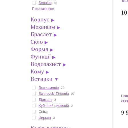
16-
80
Seculus
Показати все
10
Корпус
▶
Механізм
▶
Браслет
▶
Скло
▶
Форма
▶
Функції
▶
Водозахист
▶
Кому
▶
Вставки
▼
72
Без каменів
27
Swarovski Zirconia
Han
3
Діамант
608
2
Кубічний цирконій
9 
Онікс
3
Циркон