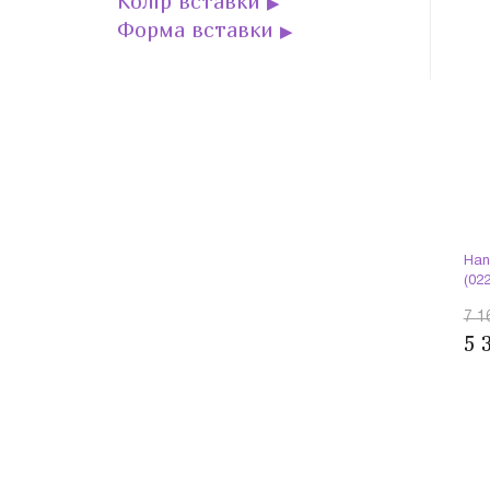
Колір вставки
▶
Форма вставки
▶
Han
(02
7 1
5 