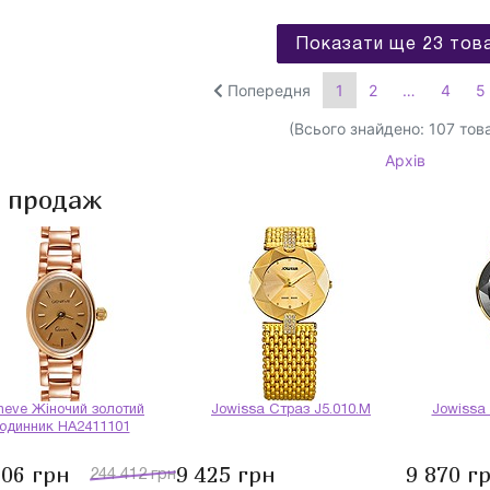
Показати ще 23 тов
Попередня
1
2
…
4
5
(Всього знайдено:
107
това
Архів
и продаж
neve Жіночий золотий
Jowissa Страз J5.010.M
Jowissa
годинник HA2411101
206 грн
9 425 грн
9 870 г
244 412 грн