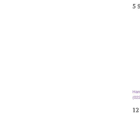
5 
Han
(02
12