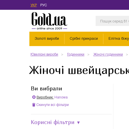
УКР
РУС
Золоті вироби
Срібні прикраси
Елітна біжу
Ювелірні вироби
Годинники
Жіночі годинники
Жіночі швейцарсь
Ви вибрали
Виробник:
Hanowa
Скинути всі фільтри
Корисні фільтри
▼