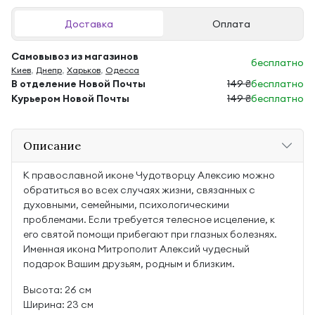
Доставка
Оплата
Самовывоз из магазинов
бесплатно
Киев
,
Днепр
,
Харьков
,
Одесса
В отделение Новой Почты
149 ₴
бесплатно
Курьером Новой Почты
149 ₴
бесплатно
Описание
К православной иконе Чудотворцу Алексию можно
обратиться во всех случаях жизни, связанных с
духовными, семейными, психологическими
проблемами. Если требуется телесное исцеление, к
его святой помощи прибегают при глазных болезнях.
Именная икона Митрополит Алексий чудесный
подарок Вашим друзьям, родным и близким.
Высота: 26 см
Ширина: 23 см