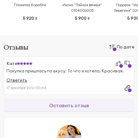
Плакетка Корабли
Икона "Тайная вечеря"
Подарок "Ук
0104006005
Берегиня" 0
5 920
5 900
5 93
₴
₴
Отзывы
По дате
Катя
Покупка пришлась по вкусу. То что я хотела. Красивая.
Ответить
17 декабря 2016 00:44
Оставить отзыв