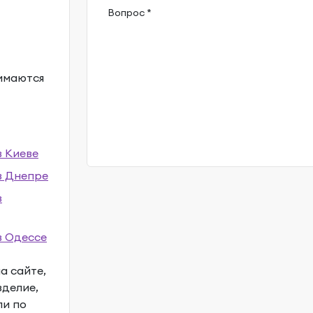
Вопрос *
имаются
в Киеве
в Днепре
в
в Одессе
а сайте,
зделие,
ли по