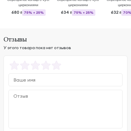
циркониями
циркониями
циркон
680
634
632
75% + 25%
75% + 25%
70%
₴
₴
₴
Отзывы
У этого товара пока нет отзывов