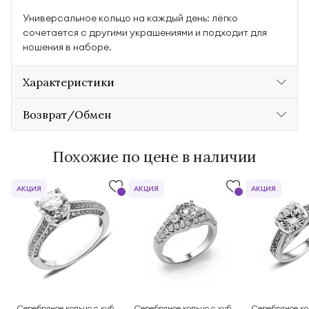
Универсальное кольцо на каждый день: лёгко
сочетается с другими украшениями и подходит для
ношения в наборе.
Характеристики
Возврат/Обмен
Похожие по цене в наличии
АКЦИЯ
АКЦИЯ
АКЦИЯ
Серебряное кольцо с куб.
Серебряное кольцо с куб.
Серебряное ко