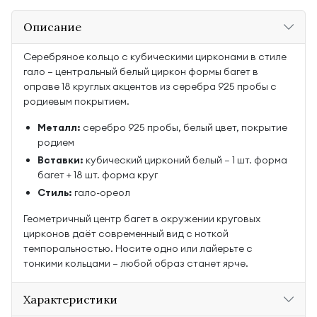
Описание
Серебряное кольцо с кубическими цирконами в стиле
гало — центральный белый циркон формы багет в
оправе 18 круглых акцентов из серебра 925 пробы с
родиевым покрытием.
Металл:
серебро 925 пробы, белый цвет, покрытие
родием
Вставки:
кубический цирконий белый — 1 шт. форма
багет + 18 шт. форма круг
Стиль:
гало-ореол
Геометричный центр багет в окружении круговых
цирконов даёт современный вид с ноткой
темпоральностью. Носите одно или лайерьте с
тонкими кольцами — любой образ станет ярче.
Характеристики