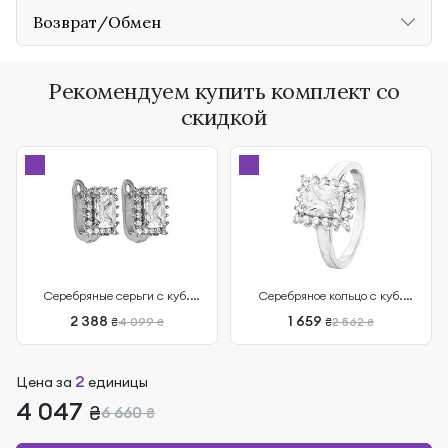
Возврат/Обмен
Рекомендуем купить комплект со
скидкой
Серебряные серьги с куб.
Cеребряное кольцо с куб.
циркониями
циркониями
2 388
1 659
4 099
2 562
₴
₴
₴
₴
2
Цена за
единицы
4 047
₴
6 660
₴