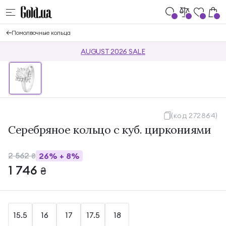
Помолвочные кольца
AUGUST 2026 SALE
(код 272864)
Cеребряное кольцо с куб. циркониями
2 562
26%
+
8%
₴
1 746
₴
15.5
16
17
17.5
18