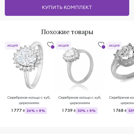
КУПИТЬ КОМПЛЕКТ
Похожие товары
АКЦИЯ
АКЦИЯ
АКЦИЯ
Серебряное кольцо с куб.
Серебряное кольцо с куб.
Серебряное ко
циркониями
циркониями
циркон
1 777
1 739
1 768
26% + 8%
33% + 8%
33
₴
₴
₴