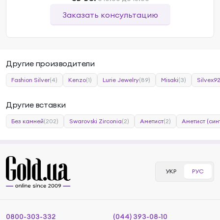
Заказать консультацию
Другие производители
Fashion Silver
(4)
Kenzo
(1)
Lurie Jewelry
(89)
Misaki
(3)
Silvex9
Другие вставки
Без камней
(202)
Swarovski Zirconia
(2)
Аметист
(2)
Аметист (син
УКР
РУС
0800-303-332
(044) 393-08-10