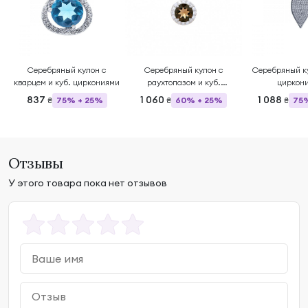
Серебряный кулон с
Серебряный кулон с
Серебряный ку
кварцем и куб. циркониями
раухтопазом и куб.
циркон
циркониями
837
1 060
1 088
75% + 25%
60% + 25%
75
₴
₴
₴
Отзывы
У этого товара пока нет отзывов