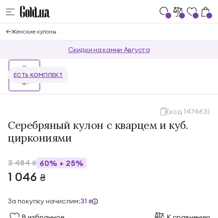
Женские кулоны
Скидки на камни Августа
ЕСТЬ КОМПЛЕКТ
(код 147463)
Серебряный кулон с кварцем и куб.
циркониями
3 484
60%
+
25%
₴
1 046
₴
За покупку начислим:
31
₴
В избранноe
К сравнению